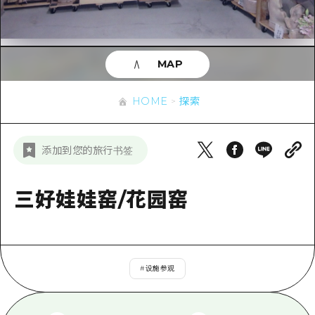
应时信息
广岛市内
安艺
骑自行车
安艺
答對了
有用的信息
购物
答对了
MAP
美北
运动
列表
HOME
美北
艺北
HOME
探索
夜晚生活
访问访问
艺北
宫岛周边
世界遗产
次要流量摘要
新闻
宫岛周边
添加到您的旅行书签
东山口
学习·体验
设施拥堵
东山口
爱媛
标准
三好娃娃窑/花园窑
超值的游览门票
短途旅行
岛根
历史·文化
行李寄存和运送服务
半天
治愈
广岛表情周游券
一日游
#
设施参观
自然
广岛免费无线上网
1晚2天
面向外国游客的街角旅游信息中心