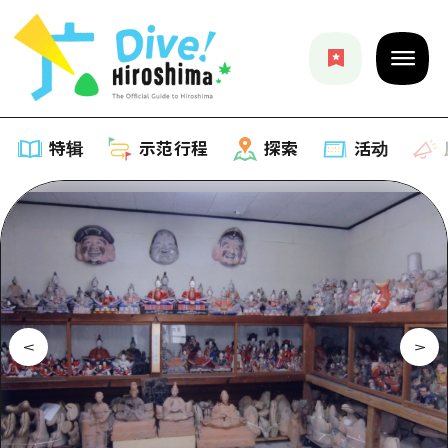
特辑
示范行程
探索
活动
特辑
列表
示范行程
推荐
列表
探索
艺术
Dive!Hiroshima官方向导
列表
活动·庙会
活动
广岛随意旅行
广岛市内
美食·酒水