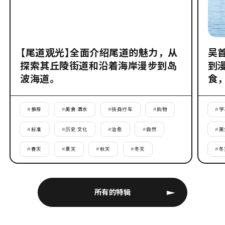
【尾道观光】全面介绍尾道的魅力，从
吴
探索其丘陵街道和沿着海岸漫步到岛
到
波海道。
食
#
推荐
#
美食·酒水
#
骑自行车
#
购物
#
学
#
标准
#
历史·文化
#
治愈
#
自然
#
美
#
春天
#
夏天
#
秋天
#
冬天
#
冬
所有的特辑