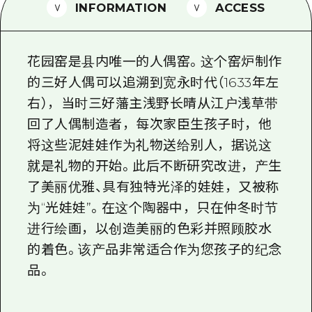
2晚3天
INFORMATION
ACCESS
志愿者指南
通过视频介绍广岛县的魅力！
花园窑是县内唯一的人偶窑。这个窑炉制作
常见问题解答
的三好人偶可以追溯到宽永时代（1633年左
右），当时三好藩主浅野长晴从江户浅草带
照片下载
回了人偶制造者，每次家臣生孩子时，他
灾难发生期间的交通信息
将这些泥娃娃作为礼物送给别人，据说这
广岛观光宣传册
就是礼物的开始。此后不断研究改进，产生
了美丽优雅、具有独特光泽的娃娃，又被称
为“光娃娃”。在这个陶器中，只在仲冬时节
进行绘画，以创造美丽的色彩并照顾胶水
的着色。该产品非常适合作为您孩子的纪念
品。