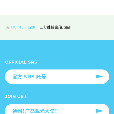
HOME
探索
三好娃娃窑/花园窑
OFFICIAL SNS
官方 SNS 账号
JOIN US !
通缉！广岛观光大使！