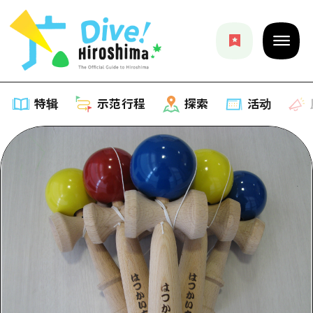
特辑
示范行程
探索
活动
特辑
列表
示范行程
推荐
列表
探索
艺术
Dive!Hiroshima官方向导
列表
活动·庙会
活动
广岛随意旅行
广岛市内
美食·酒水