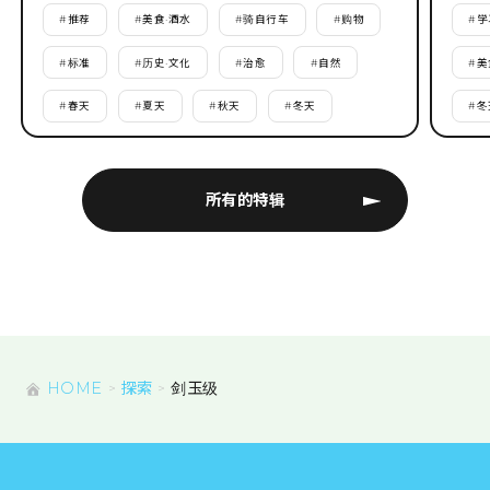
#
推荐
#
美食·酒水
#
骑自行车
#
购物
#
学
#
标准
#
历史·文化
#
治愈
#
自然
#
美
#
春天
#
夏天
#
秋天
#
冬天
#
冬
所有的特辑
HOME
探索
剑玉级