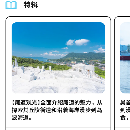
特辑
【尾道观光】全面介绍尾道的魅力，从
吴
探索其丘陵街道和沿着海岸漫步到岛
到
波海道。
食