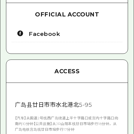
OFFICIAL ACCOUNT
Facebook
ACCESS
广岛县廿日市市水北港北5-95
【汽车】从国道2号线西广岛绕道上平十字路口或宫内十字路口向
南约10分钟【公共设施】从JR山阳本线廿日市站步行18分钟，从
广岛电铁宫岛线廿日市站步行17分钟