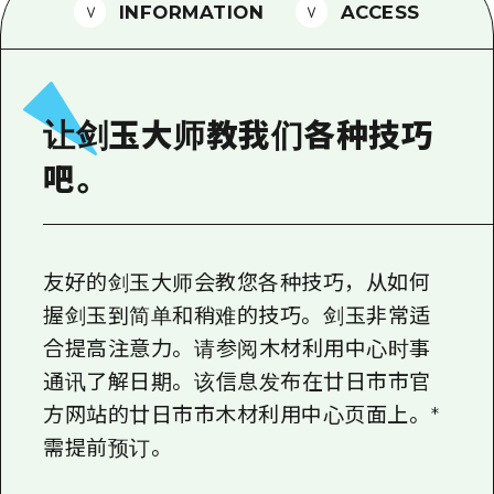
2晚3天
INFORMATION
ACCESS
志愿者指南
通过视频介绍广岛县的魅力！
常见问题解答
让剑玉大师教我们各种技巧
照片下载
吧。
灾难发生期间的交通信息
广岛观光宣传册
友好的剑玉大师会教您各种技巧，从如何
握剑玉到简单和稍难的技巧。 剑玉非常适
合提高注意力。 请参阅木材利用中心时事
通讯了解日期。 该信息发布在廿日市市官
方网站的廿日市市木材利用中心页面上。 *
需提前预订。