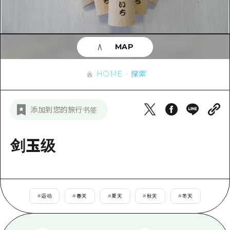
应时信息
广岛市内
安艺
骑自行车
安艺
答對了
有用的信息
购物
答对了
MAP
美北
运动
列表
HOME
美北
艺北
HOME
探索
夜晚生活
访问访问
艺北
宫岛周边
世界遗产
次要流量摘要
新闻
宫岛周边
添加到您的旅行书签
东山口
学习·体验
设施拥堵
东山口
爱媛
标准
剑玉级
超值的游览门票
短途旅行
岛根
历史·文化
行李寄存和运送服务
半天
治愈
广岛表情周游券
一日游
#
运动
#
春天
#
夏天
#
秋天
#
冬天
自然
广岛免费无线上网
1晚2天
面向外国游客的街角旅游信息中心