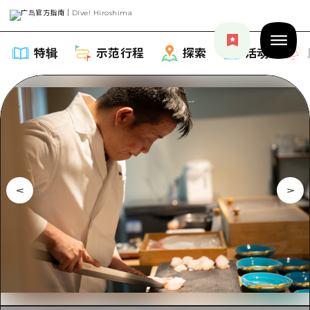
特辑
示范行程
探索
活动
特辑
列表
示范行程
推荐
列表
探索
艺术
Dive!Hiroshima官方向导
列表
活动·庙会
活动
广岛随意旅行
广岛市内
美食·酒水