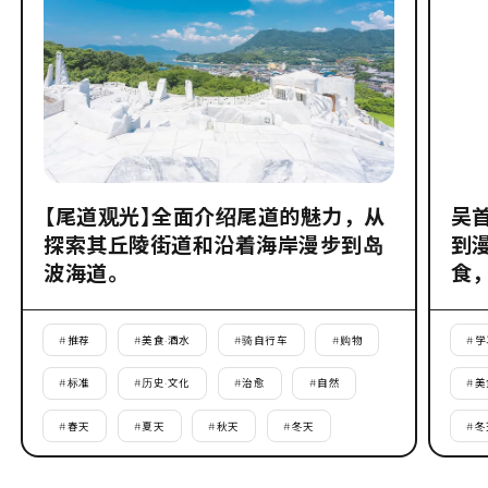
【尾道观光】全面介绍尾道的魅力，从
吴
探索其丘陵街道和沿着海岸漫步到岛
到
波海道。
食
#
推荐
#
美食·酒水
#
骑自行车
#
购物
#
学
#
标准
#
历史·文化
#
治愈
#
自然
#
美
#
春天
#
夏天
#
秋天
#
冬天
#
冬