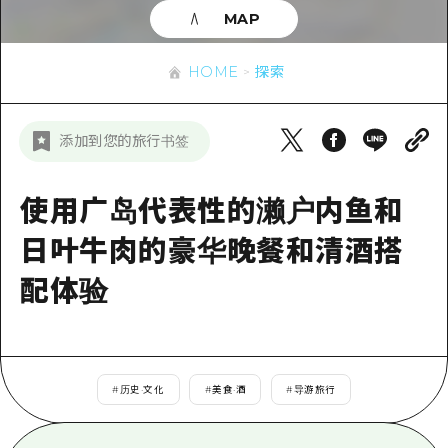
应时信息
广岛市内
MAP
安艺
骑自行车
安艺
答對了
有用的信息
购物
HOME
探索
答对了
美北
运动
列表
HOME
美北
添加到您的旅行书签
艺北
夜晚生活
访问访问
艺北
宫岛周边
世界遗产
次要流量摘要
使用广岛代表性的濑户内鱼和
新闻
宫岛周边
东山口
学习·体验
设施拥堵
日叶牛肉的豪华晚餐和清酒搭
东山口
爱媛
标准
超值的游览门票
配体验
短途旅行
岛根
历史·文化
行李寄存和运送服务
半天
治愈
广岛表情周游券
一日游
自然
#
历史·文化
#
美食·酒
#
导游旅行
广岛免费无线上网
1晚2天
面向外国游客的街角旅游信息中心