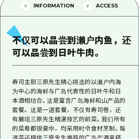
2晚3天
INFORMATION
ACCESS
志愿者指南
通过视频介绍广岛县的魅力！
常见问题解答
不仅可以品尝到濑户内鱼，还
照片下载
可以品尝到日叶牛肉。
灾难发生期间的交通信息
广岛观光宣传册
寿司主厨三原先生精心挑选的以濑户内海
为中心的海鲜与广岛代表性的日叶牛和日
本酒相结合。这是富含广岛海鲜和山产品的
套餐。 这是一道套餐，不仅有寿司卷，还
有展现三原先生精湛技艺的前菜。我们所有
的菜肴都很豪华，均采用时令食材烹制。每
道菜还提供三原先生推荐的广岛产酒来搭