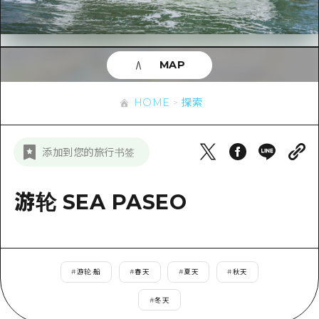
应时信息
广岛市内
安艺
骑自行车
安艺
答對了
有用的信息
购物
答对了
MAP
美北
运动
列表
HOME
美北
艺北
HOME
探索
夜晚生活
访问访问
艺北
宫岛周边
世界遗产
次要流量摘要
新闻
宫岛周边
添加到您的旅行书签
东山口
学习·体验
设施拥堵
东山口
爱媛
标准
游轮 SEA PASEO
超值的游览门票
短途旅行
岛根
历史·文化
行李寄存和运送服务
半天
治愈
广岛表情周游券
一日游
#
游轮·船
#
春天
#
夏天
#
秋天
自然
广岛免费无线上网
1晚2天
#
冬天
面向外国游客的街角旅游信息中心