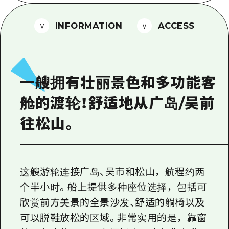
2晚3天
志愿者指南
INFORMATION
ACCESS
通过视频介绍广岛县的魅力！
常见问题解答
照片下载
一艘拥有壮丽景色和多功能客
灾难发生期间的交通信息
舱的渡轮！舒适地从广岛/吴前
广岛观光宣传册
往松山。
这艘游轮连接广岛、吴市和松山，航程约两
个半小时。船上提供多种座位选择，包括可
欣赏前方美景的全景沙发、舒适的躺椅以及
可以脱鞋放松的区域。非常实用的是，靠窗