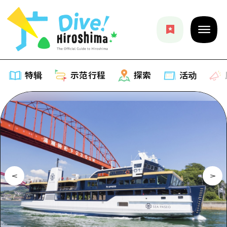
特辑
示范行程
探索
活动
特辑
列表
示范行程
推荐
列表
探索
艺术
Dive!Hiroshima官方向导
列表
活动·庙会
活动
广岛随意旅行
广岛市内
美食·酒水