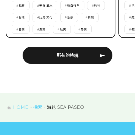
#
推荐
#
美食·酒水
#
骑自行车
#
购物
#
学
#
标准
#
历史·文化
#
治愈
#
自然
#
美
#
春天
#
夏天
#
秋天
#
冬天
#
冬
所有的特辑
HOME
探索
游轮 SEA PASEO