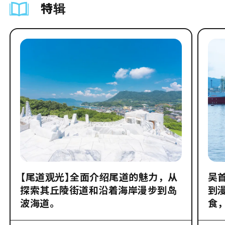
特辑
【尾道观光】全面介绍尾道的魅力，从
吴
探索其丘陵街道和沿着海岸漫步到岛
到
波海道。
食