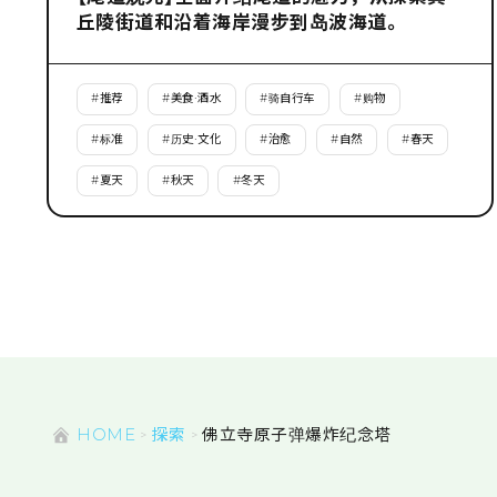
丘陵街道和沿着海岸漫步到岛波海道。
#
推荐
#
美食·酒水
#
骑自行车
#
购物
#
标准
#
历史·文化
#
治愈
#
自然
#
春天
#
夏天
#
秋天
#
冬天
HOME
探索
佛立寺原子弹爆炸纪念塔