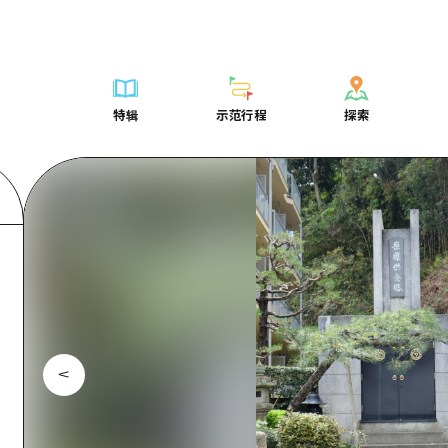
列表
列表
广岛表情周游券
骑自行车
学习·体验
广岛市内
列表
常见问题解
短途旅行
推荐
Dive!Hiroshima官方向导
广岛免费无线上网
购物
标准
安艺
广岛市内
照片下载
半天
特辑
示范行程
探索
要
艺术
广岛随意旅行
面向外国游客的街角旅游信息中心
运动
历史·文化
答对了
安艺
灾难发生期
一日游
特辑
示范行程
探索
活动·庙会
志愿者指南
夜晚生活
治愈
美北
答對了
广岛观光宣
1晚2天
门票
美食·酒水
通过视频介绍广岛县的魅力！
世界遗产
自然
艺北
美北
2晚3天
表
列表
骑自行车
列表
学习·体验
广岛市内
列表
广岛表情周游
短途旅
运送服务
宫岛周边
艺北
荐
Dive!Hiroshima官方向导
购物
访问访问
标准
安艺
广岛市内
广岛免费无线
半天
东山口
宫岛周边
术
广岛随意旅行
运动
次要流量摘要
历史·文化
答对了
安艺
面向外国游客
一日游
东山口
动·庙会
夜晚生活
设施拥堵
治愈
美北
答對了
志愿者指南
1晚2天
爱媛
食·酒水
世界遗产
超值的游览门票
自然
艺北
美北
通过视频介绍
2晚3天
岛根
行李寄存和运送服务
宫岛周边
艺北
东山口
宫岛周边
东山口