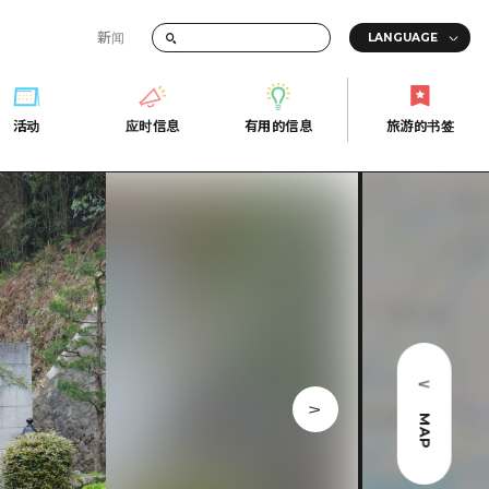
新闻
答
活动
应时信息
有用的信息
旅游的书签
间的交通信息
活动
应时信息
有用的信息
旅游的书签
传册
券
行
常见问题解答
上网
照片下载
的街角旅游信息中心
灾难发生期间的交通信息
广岛观光宣传册
广岛县的魅力！
MAP