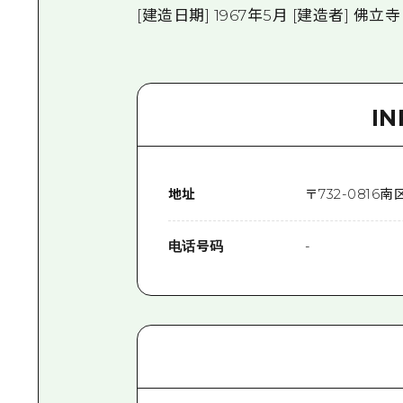
[建造日期] 1967年5月 [建造者] 
I
地址
〒
732-0816
南
电话号码
-