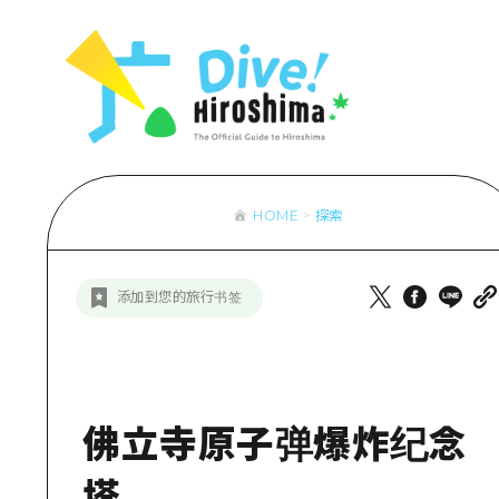
列表
访问访问
次要流量摘
设施拥堵
超值的游览
HOME
探索
列
行李寄存和
推
添加到您的旅行书签
艺
活
美
佛立寺原子弹爆炸纪念
塔