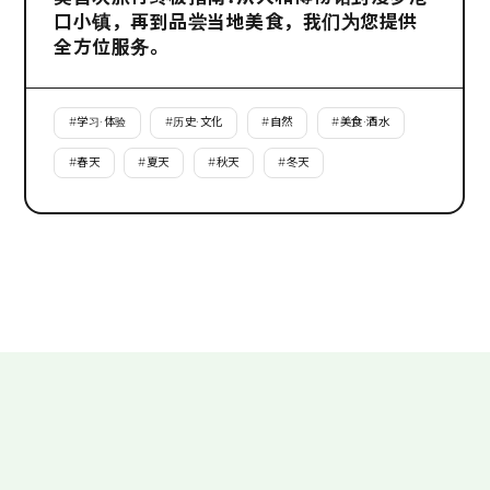
口小镇，再到品尝当地美食，我们为您提供
全方位服务。
#
学习·体验
#
历史·文化
#
自然
#
美食·酒水
#
春天
#
夏天
#
秋天
#
冬天