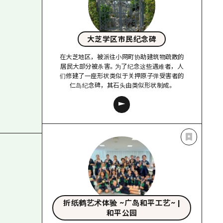
大芝学区市民纪念碑
在大芝地区，被派往小网町协助建筑物疏散的
居民大部分被杀害。为了纪念这些遇难者，人
们修建了一座形状类似于关押原子弹受害者的
仁岛纪念碑，其石头由类似形状制成。
折纸鹤艺术体验 ~广岛和平工艺~ |
和平公园