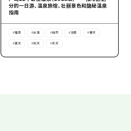
分的一日游、温泉旅馆、壮丽景色和隐秘温泉
指南
#
推荐
#
标准
#
自然
#
治愈
#
春天
#
夏天
#
秋天
#
冬天