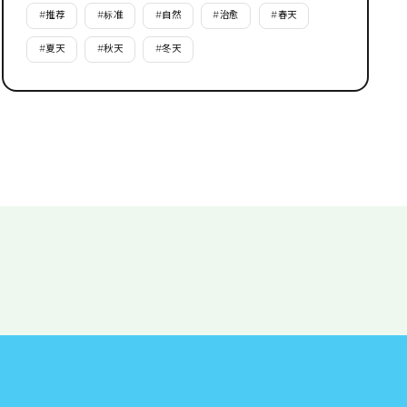
#
推荐
#
标准
#
自然
#
治愈
#
春天
#
夏天
#
秋天
#
冬天