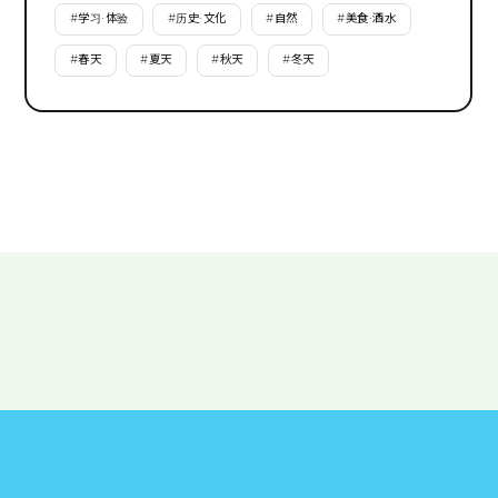
#
学习·体验
#
历史·文化
#
自然
#
美食·酒水
#
春天
#
夏天
#
秋天
#
冬天