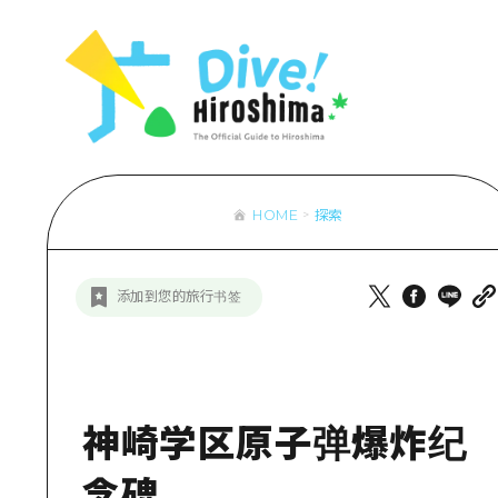
列表
访问访问
次要流量摘
设施拥堵
超值的游览
HOME
探索
列
行李寄存和
推
添加到您的旅行书签
艺
活
美
神崎学区原子弹爆炸纪
念碑