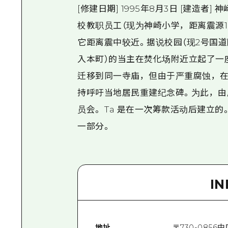
[修建日期] 1995年8月3日 [建造者
校教职员工（现为神崎小学，距离震源1.
它距离震中较近。据说校园（现2号国
入本町）的当主在焚化场附近立起了一
迁移到同一寺庙，但由于严重腐蚀，在
持呼吁当地居民重建纪念碑。为此，由
员会。 Ta 是在一次筹款活动后建立
一部分。
I
地址
〒
730-0856
中