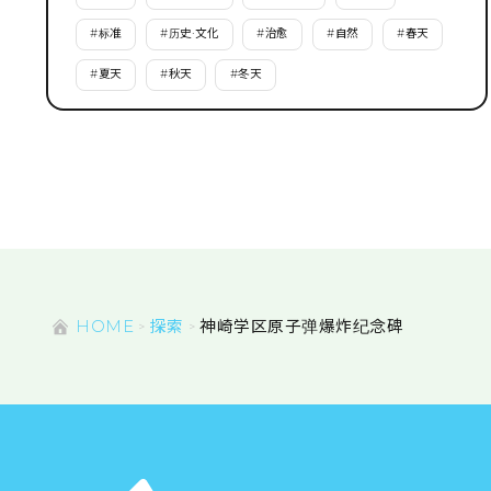
#
标准
#
历史·文化
#
治愈
#
自然
#
春天
#
夏天
#
秋天
#
冬天
HOME
探索
神崎学区原子弹爆炸纪念碑