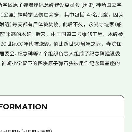
] 神崎学区原子弹爆炸纪念碑建设委员会 [历史] 神崎国立学
2公里） 神崎学区伤亡众多，其中包括147名儿童，因为
道附近）每天都有尸体被焚烧。此后不久，永光寺坛家（船
座3米高的木碑。后来，由于国道二号维修工程，木碑被
20世纪60年代被烧毁。值此逝世50周年之际，寺院住
居委会、纪念碑等21个组织负责人组成了纪念碑建设委
的。神崎小学留下的四块原子弹石头被用作纪念碑基座的
NFORMATION
区河原町15（河原町公园内）