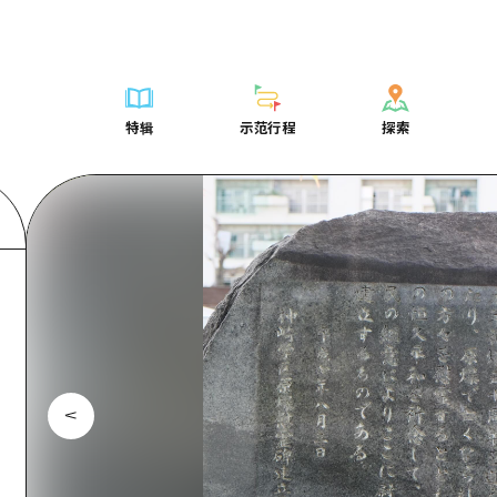
列表
列表
广岛表情周游券
骑自行车
学习·体验
广岛市内
列表
常见问题解
短途旅行
推荐
Dive!Hiroshima官方向导
广岛免费无线上网
购物
标准
安艺
广岛市内
照片下载
半天
特辑
示范行程
探索
要
艺术
广岛随意旅行
面向外国游客的街角旅游信息中心
运动
历史·文化
答对了
安艺
灾难发生期
一日游
特辑
示范行程
探索
活动·庙会
志愿者指南
夜晚生活
治愈
美北
答對了
广岛观光宣
1晚2天
门票
美食·酒水
通过视频介绍广岛县的魅力！
世界遗产
自然
艺北
美北
2晚3天
表
列表
骑自行车
列表
学习·体验
广岛市内
列表
广岛表情周游
短途旅
运送服务
宫岛周边
艺北
荐
Dive!Hiroshima官方向导
购物
访问访问
标准
安艺
广岛市内
广岛免费无线
半天
东山口
宫岛周边
术
广岛随意旅行
运动
次要流量摘要
历史·文化
答对了
安艺
面向外国游客
一日游
东山口
动·庙会
夜晚生活
设施拥堵
治愈
美北
答對了
志愿者指南
1晚2天
爱媛
食·酒水
世界遗产
超值的游览门票
自然
艺北
美北
通过视频介绍
2晚3天
岛根
行李寄存和运送服务
宫岛周边
艺北
东山口
宫岛周边
东山口