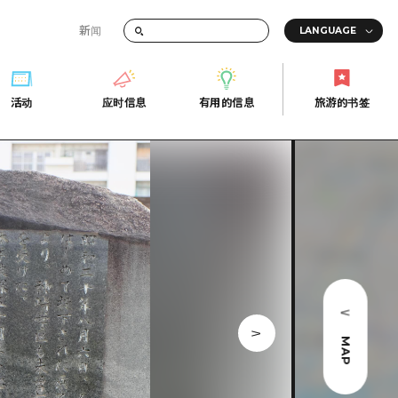
新闻
答
活动
应时信息
有用的信息
旅游的书签
间的交通信息
活动
应时信息
有用的信息
旅游的书签
传册
券
行
常见问题解答
上网
照片下载
的街角旅游信息中心
灾难发生期间的交通信息
广岛观光宣传册
广岛县的魅力！
MAP