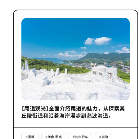
【尾道观光】全面介绍尾道的魅力，从探索其
丘陵街道和沿着海岸漫步到岛波海道。
#
推荐
#
美食·酒水
#
骑自行车
#
购物