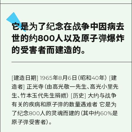
2晚3天
志愿者指南
通过视频介绍广岛县的魅力！
它是为了纪念在战争中因病去
常见问题解答
世的约800人以及原子弹爆炸
照片下载
的受害者而建造的。
灾难发生期间的交通信息
广岛观光宣传册
[建造日期] 1965年8月6日（昭和40年） [建
造者] 正光寺（由高光敬一先生、高光小里先
生、竹本玉代先生捐赠） [历史] 大约与战争
有关的疾病和原子弹的数量遇难者 它是为
了纪念800人的灵魂而建的（其中约60%是
原子弹受害者）。