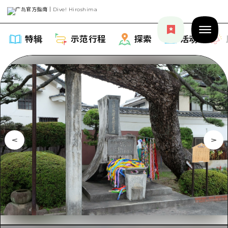
特辑
示范行程
探索
活动
特辑
列表
示范行程
推荐
列表
探索
艺术
Dive!Hiroshima官方向导
列表
活动·庙会
活动
广岛随意旅行
广岛市内
美食·酒水