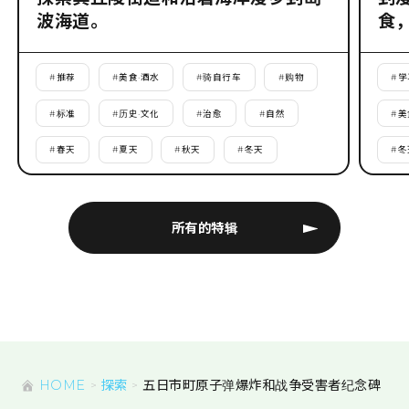
波海道。
食
#
推荐
#
美食·酒水
#
骑自行车
#
购物
#
学
#
标准
#
历史·文化
#
治愈
#
自然
#
美
#
春天
#
夏天
#
秋天
#
冬天
#
冬
所有的特辑
HOME
探索
五日市町原子弹爆炸和战争受害者纪念碑