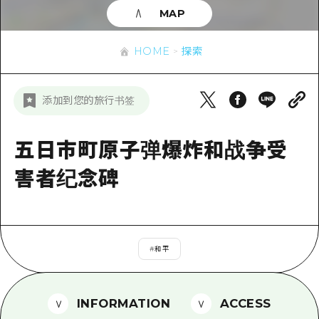
应时信息
广岛市内
MAP
安艺
骑自行车
安艺
答對了
有用的信息
购物
HOME
探索
答对了
美北
运动
列表
HOME
美北
添加到您的旅行书签
艺北
夜晚生活
访问访问
艺北
宫岛周边
世界遗产
次要流量摘要
五日市町原子弹爆炸和战争受
新闻
宫岛周边
东山口
学习·体验
设施拥堵
害者纪念碑
东山口
爱媛
标准
超值的游览门票
短途旅行
岛根
历史·文化
行李寄存和运送服务
半天
治愈
#
和平
广岛表情周游券
一日游
自然
广岛免费无线上网
1晚2天
INFORMATION
ACCESS
面向外国游客的街角旅游信息中心