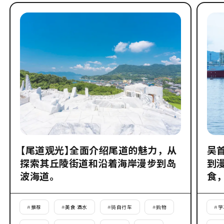
【尾道观光】全面介绍尾道的魅力，从
吴
探索其丘陵街道和沿着海岸漫步到岛
到
波海道。
食
#
推荐
#
美食·酒水
#
骑自行车
#
购物
#
学