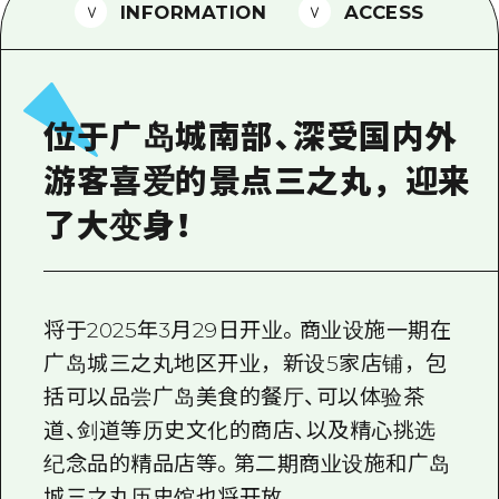
2晚3天
INFORMATION
ACCESS
志愿者指南
通过视频介绍广岛县的魅力！
常见问题解答
位于广岛城南部、深受国内外
照片下载
游客喜爱的景点三之丸，迎来
灾难发生期间的交通信息
了大变身！
广岛观光宣传册
将于2025年3月29日开业。商业设施一期在
广岛城三之丸地区开业，新设5家店铺，包
括可以品尝广岛美食的餐厅、可以体验茶
道、剑道等历史文化的商店、以及精心挑选
纪念品的精品店等。第二期商业设施和广岛
城三之丸历史馆也将开放。