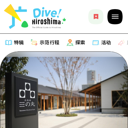
特辑
示范行程
探索
活动
特辑
列表
示范行程
推荐
列表
探索
艺术
Dive!Hiroshima官方向导
列表
活动·庙会
活动
广岛随意旅行
广岛市内
美食·酒水