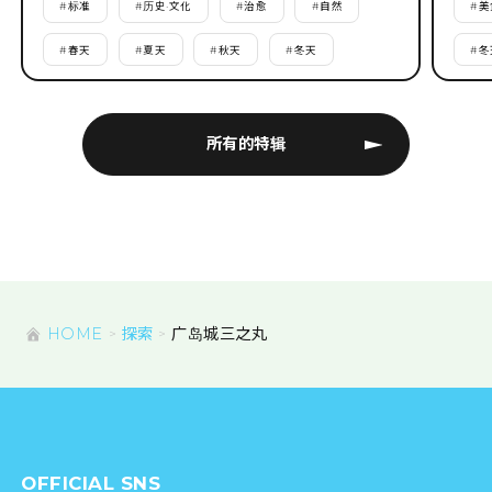
#
标准
#
历史·文化
#
治愈
#
自然
#
美
#
春天
#
夏天
#
秋天
#
冬天
#
冬
所有的特辑
HOME
探索
广岛城三之丸
OFFICIAL SNS