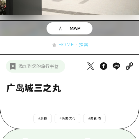
应时信息
广岛市内
安艺
骑自行车
安艺
答對了
有用的信息
购物
答对了
MAP
美北
运动
列表
HOME
美北
艺北
HOME
探索
夜晚生活
访问访问
艺北
宫岛周边
世界遗产
次要流量摘要
新闻
宫岛周边
添加到您的旅行书签
东山口
学习·体验
设施拥堵
东山口
爱媛
标准
广岛城三之丸
超值的游览门票
短途旅行
岛根
历史·文化
行李寄存和运送服务
半天
治愈
广岛表情周游券
一日游
#
购物
#
历史·文化
#
美食·酒
自然
广岛免费无线上网
1晚2天
面向外国游客的街角旅游信息中心