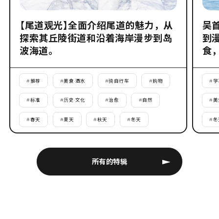
【尾道观光】全面介绍尾道的魅力，从
吴
探索其丘陵街道和沿着海岸漫步到岛
到
波海道。
食
#
推荐
#
美食·酒水
#
骑自行车
#
购物
#
学
#
标准
#
历史·文化
#
治愈
#
自然
#
美
#
春天
#
夏天
#
秋天
#
冬天
#
冬
所有的特辑