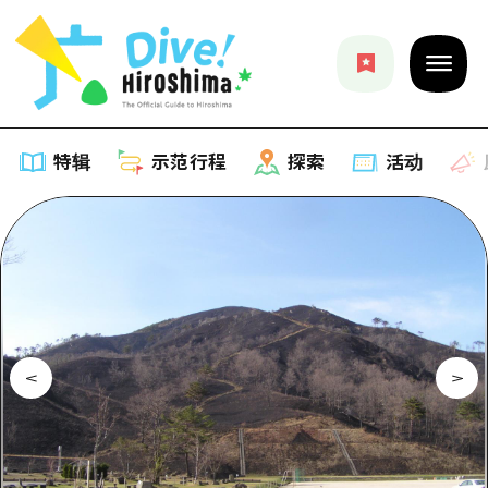
特辑
示范行程
探索
活动
特辑
列表
示范行程
推荐
列表
探索
艺术
Dive!Hiroshima官方向导
列表
活动·庙会
活动
广岛随意旅行
广岛市内
美食·酒水