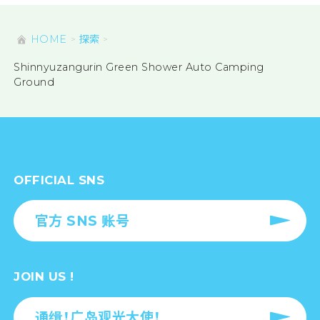
HOME
探索
Shinnyuzangurin Green Shower Auto Camping
Ground
OFFICIAL SNS
官方 SNS 账号
JOIN US !
通缉！广岛观光大使！