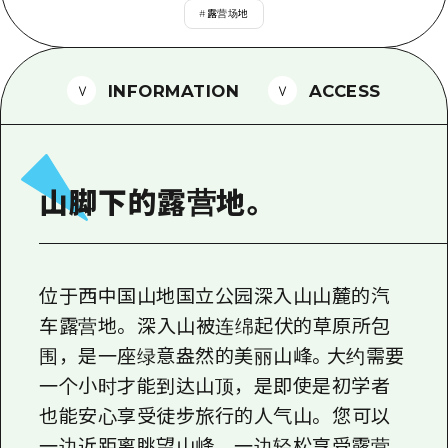
2晚3天
#
露营场地
志愿者指南
通过视频介绍广岛县的魅力！
INFORMATION
ACCESS
常见问题解答
照片下载
灾难发生期间的交通信息
山脚下的露营地。
广岛观光宣传册
位于西中国山地国立公园深入山山麓的汽
车露营地。 深入山被连绵起伏的草原所包
围，是一座绿意盎然的美丽山峰。大约需要
一个小时才能到达山顶，是即使是初学者
也能安心享受徒步旅行的人气山。 您可以
一边近距离眺望山峰，一边轻松享受露营