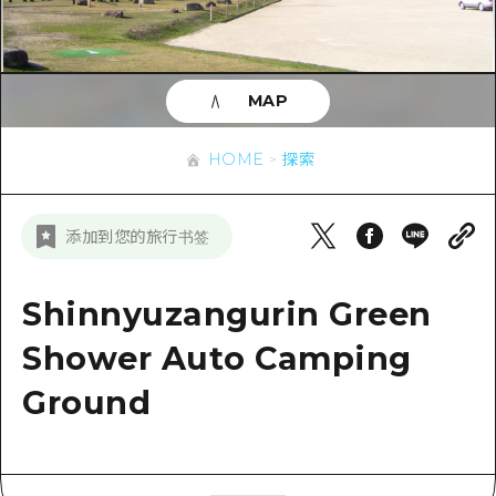
应时信息
广岛市内
安艺
骑自行车
安艺
答對了
有用的信息
购物
答对了
MAP
美北
运动
列表
HOME
美北
艺北
HOME
探索
夜晚生活
访问访问
艺北
宫岛周边
世界遗产
次要流量摘要
新闻
宫岛周边
添加到您的旅行书签
东山口
学习·体验
设施拥堵
东山口
爱媛
标准
Shinnyuzangurin Green
超值的游览门票
短途旅行
岛根
历史·文化
Shower Auto Camping
行李寄存和运送服务
半天
治愈
Ground
广岛表情周游券
一日游
自然
广岛免费无线上网
1晚2天
面向外国游客的街角旅游信息中心