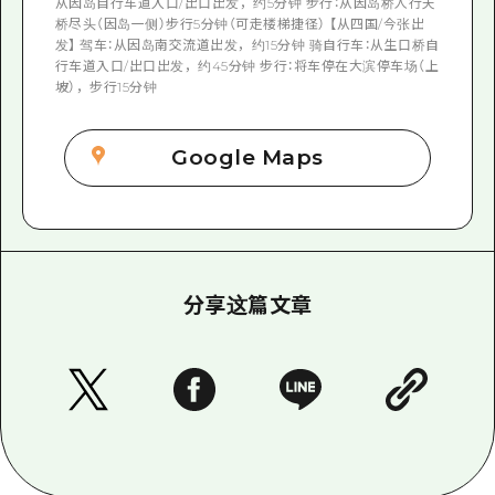
从因岛自行车道入口/出口出发，约5分钟 步行：从因岛桥人行天
桥尽头（因岛一侧）步行5分钟（可走楼梯捷径） 【从四国/今张出
发】 驾车：从因岛南交流道出发，约15分钟 骑自行车：从生口桥自
行车道入口/出口出发，约45分钟 步行：将车停在大滨停车场（上
坡），步行15分钟
Google Maps
分享这篇文章