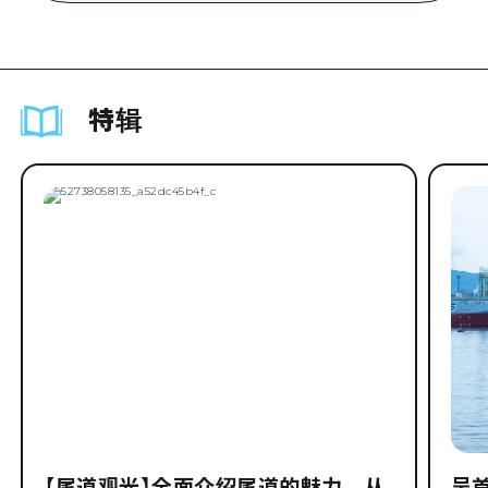
特辑
【尾道观光】全面介绍尾道的魅力，从
吴