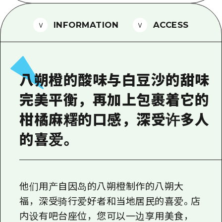
2晚3天
志愿者指南
INFORMATION
ACCESS
通过视频介绍广岛县的魅力！
常见问题解答
照片下载
八朔橙的酸味与白豆沙的甜味
灾难发生期间的交通信息
完美平衡，再加上包裹着它的
广岛观光宣传册
柑橘麻糬的口感，深受许多人
的喜爱。
他们用产自因岛的八朔橙制作的八朔大
福，深受骑行爱好者和当地居民的喜爱。店
内设有吧台座位，您可以一边享用美食，