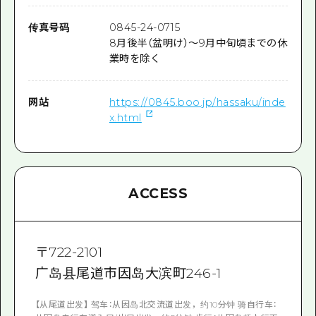
传真号码
0845-24-0715
8月後半（盆明け）～9月中旬頃までの休
業時を除く
网站
https://0845.boo.jp/hassaku/inde
x.html
ACCESS
〒
722-2101
广岛县尾道市因岛大滨町246-1
【从尾道出发】 驾车：从因岛北交流道出发，约10分钟 骑自行车：