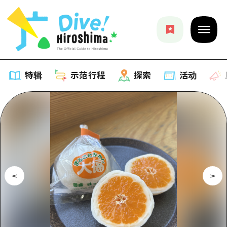
特辑
示范行程
探索
活动
特辑
列表
示范行程
推荐
列表
探索
艺术
Dive!Hiroshima官方向导
列表
活动·庙会
活动
广岛随意旅行
广岛市内
美食·酒水