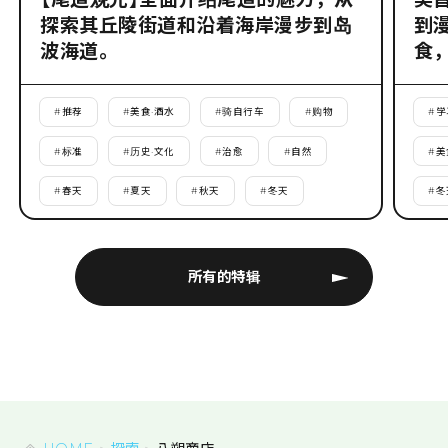
探索其丘陵街道和沿着海岸漫步到岛
到
波海道。
食
#
推荐
#
美食·酒水
#
骑自行车
#
购物
#
学
#
标准
#
历史·文化
#
治愈
#
自然
#
美
#
春天
#
夏天
#
秋天
#
冬天
#
冬
所有的特辑