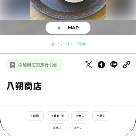
应时信息
广岛市内
安艺
骑自行车
安艺
答對了
有用的信息
购物
答对了
MAP
美北
运动
列表
HOME
美北
艺北
HOME
探索
夜晚生活
访问访问
艺北
宫岛周边
世界遗产
次要流量摘要
新闻
宫岛周边
添加到您的旅行书签
东山口
学习·体验
设施拥堵
东山口
爱媛
标准
八朔商店
超值的游览门票
短途旅行
岛根
历史·文化
行李寄存和运送服务
半天
治愈
广岛表情周游券
一日游
#
购物
#
美食·酒
#
春天
#
夏天
自然
广岛免费无线上网
1晚2天
#
秋天
#
冬天
面向外国游客的街角旅游信息中心