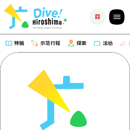
特辑
示范行程
探索
活动
特辑
列表
示范行程
推荐
列表
探索
艺术
Dive!Hiroshima官方向导
列表
活动·庙会
活动
广岛随意旅行
广岛市内
美食·酒水