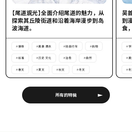
【尾道观光】全面介绍尾道的魅力，从
吴
探索其丘陵街道和沿着海岸漫步到岛
到
波海道。
食
#
推荐
#
美食·酒水
#
骑自行车
#
购物
#
学
#
标准
#
历史·文化
#
治愈
#
自然
#
美
#
春天
#
夏天
#
秋天
#
冬天
#
冬
所有的特辑