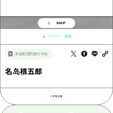
应时信息
广岛市内
安艺
骑自行车
安艺
答對了
有用的信息
购物
答对了
MAP
美北
运动
列表
HOME
美北
艺北
HOME
探索
夜晚生活
访问访问
艺北
宫岛周边
世界遗产
次要流量摘要
新闻
宫岛周边
添加到您的旅行书签
东山口
学习·体验
设施拥堵
东山口
爱媛
标准
名岛根五郎
超值的游览门票
短途旅行
岛根
历史·文化
行李寄存和运送服务
半天
治愈
广岛表情周游券
一日游
#
住宿设施
自然
广岛免费无线上网
1晚2天
面向外国游客的街角旅游信息中心