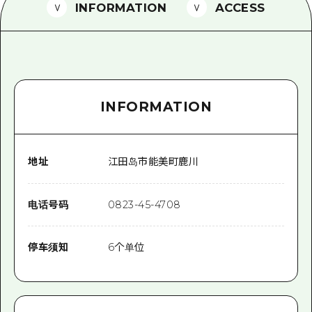
2晚3天
INFORMATION
ACCESS
志愿者指南
通过视频介绍广岛县的魅力！
常见问题解答
INFORMATION
照片下载
灾难发生期间的交通信息
广岛观光宣传册
地址
江田岛市能美町鹿川
电话号码
0823-45-4708
停车须知
6个单位