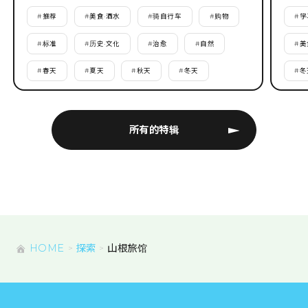
#
推荐
#
美食·酒水
#
骑自行车
#
购物
#
学
#
标准
#
历史·文化
#
治愈
#
自然
#
美
#
春天
#
夏天
#
秋天
#
冬天
#
冬
所有的特辑
HOME
探索
山根旅馆