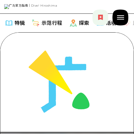
特辑
示范行程
探索
活动
特辑
列表
示范行程
推荐
列表
探索
艺术
Dive!Hiroshima官方向导
列表
活动·庙会
活动
广岛随意旅行
广岛市内
美食·酒水