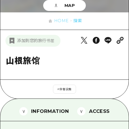
应时信息
广岛市内
MAP
安艺
骑自行车
安艺
答對了
有用的信息
购物
HOME
探索
答对了
美北
运动
列表
HOME
美北
添加到您的旅行书签
艺北
夜晚生活
访问访问
艺北
宫岛周边
世界遗产
次要流量摘要
山根旅馆
新闻
宫岛周边
东山口
学习·体验
设施拥堵
东山口
爱媛
标准
超值的游览门票
短途旅行
岛根
#
住宿设施
历史·文化
行李寄存和运送服务
半天
治愈
广岛表情周游券
一日游
INFORMATION
ACCESS
自然
广岛免费无线上网
1晚2天
面向外国游客的街角旅游信息中心