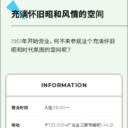
2晚3天
志愿者指南
充满怀旧昭和风情的空间
通过视频介绍广岛县的魅力！
常见问题解答
1951年开始营业。何不来参观这个充满怀旧
照片下载
昭和时代氛围的空间呢？
灾难发生期间的交通信息
广岛观光宣传册
INFORMATION
营业时间
入住/16:00～
地址
〒
723-0014
广岛县三原市城町1-14-21