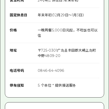
营业时间
24小时。休馆日：年末年初
固定休息日
年末年初（12月29日～1月3日）
价格
一晚两餐5,000日元起，不吃饭也可以
住
地址
〒
725-0301
广岛县丰田郡大崎上岛町
中野4809-20
电话号码
0846-64-4096
停车须知
5 个单位 * 提供接送服务