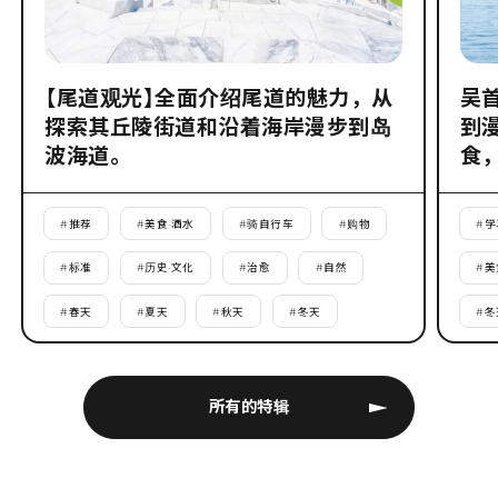
【尾道观光】全面介绍尾道的魅力，从
吴
探索其丘陵街道和沿着海岸漫步到岛
到
波海道。
食
#
推荐
#
美食·酒水
#
骑自行车
#
购物
#
学
#
标准
#
历史·文化
#
治愈
#
自然
#
美
#
春天
#
夏天
#
秋天
#
冬天
#
冬
所有的特辑