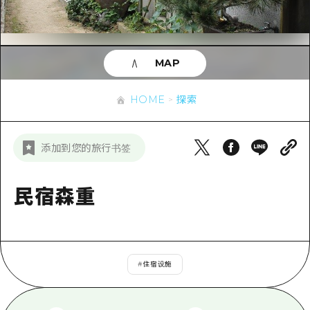
应时信息
广岛市内
安艺
骑自行车
安艺
答對了
有用的信息
购物
答对了
MAP
美北
运动
列表
HOME
美北
艺北
HOME
探索
夜晚生活
访问访问
艺北
宫岛周边
世界遗产
次要流量摘要
新闻
宫岛周边
添加到您的旅行书签
东山口
学习·体验
设施拥堵
东山口
爱媛
标准
民宿森重
超值的游览门票
短途旅行
岛根
历史·文化
行李寄存和运送服务
半天
治愈
广岛表情周游券
一日游
#
住宿设施
自然
广岛免费无线上网
1晚2天
面向外国游客的街角旅游信息中心