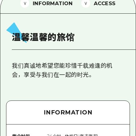
2晚3天
INFORMATION
ACCESS
志愿者指南
通过视频介绍广岛县的魅力！
常见问题解答
温馨温馨的旅馆
照片下载
灾难发生期间的交通信息
我们真诚地希望您能珍惜千载难逢的机
广岛观光宣传册
会，享受与我们在一起的时光。
INFORMATION