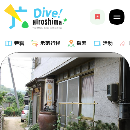
特辑
示范行程
探索
活动
特辑
列表
示范行程
推荐
列表
探索
艺术
Dive!Hiroshima官方向导
列表
活动·庙会
活动
广岛随意旅行
广岛市内
美食·酒水