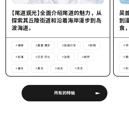
【尾道观光】全面介绍尾道的魅力，从
吴
探索其丘陵街道和沿着海岸漫步到岛
到
波海道。
食
#
推荐
#
美食·酒水
#
骑自行车
#
购物
#
学
#
标准
#
历史·文化
#
治愈
#
自然
#
美
#
春天
#
夏天
#
秋天
#
冬天
#
冬
所有的特辑