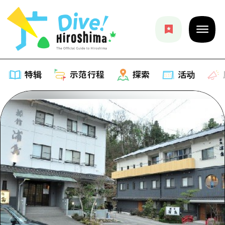
特辑
示范行程
探索
活动
特辑
列表
示范行程
推荐
列表
探索
艺术
Dive!Hiroshima官方向导
列表
活动·庙会
活动
广岛随意旅行
广岛市内
美食·酒水