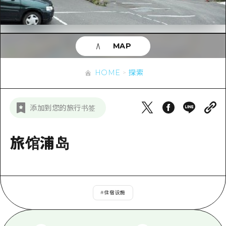
应时信息
广岛市内
安艺
骑自行车
安艺
答對了
有用的信息
购物
答对了
MAP
美北
运动
列表
HOME
美北
艺北
HOME
探索
夜晚生活
访问访问
艺北
宫岛周边
世界遗产
次要流量摘要
新闻
宫岛周边
添加到您的旅行书签
东山口
学习·体验
设施拥堵
东山口
爱媛
标准
旅馆浦岛
超值的游览门票
短途旅行
岛根
历史·文化
行李寄存和运送服务
半天
治愈
广岛表情周游券
一日游
#
住宿设施
自然
广岛免费无线上网
1晚2天
面向外国游客的街角旅游信息中心