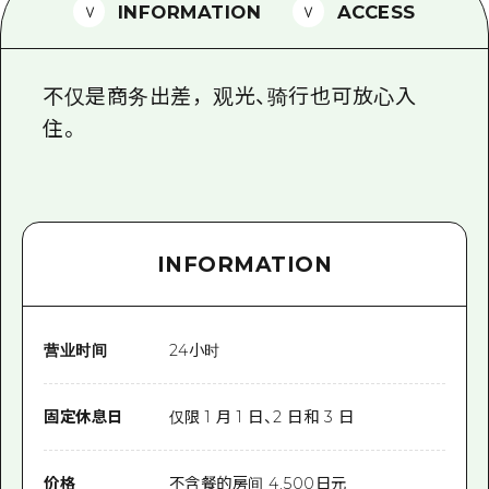
2晚3天
INFORMATION
ACCESS
志愿者指南
通过视频介绍广岛县的魅力！
不仅是商务出差，观光、骑行也可放心入
常见问题解答
住。
照片下载
灾难发生期间的交通信息
广岛观光宣传册
INFORMATION
营业时间
24小时
固定休息日
仅限 1 月 1 日、2 日和 3 日
价格
不含餐的房间 4,500日元