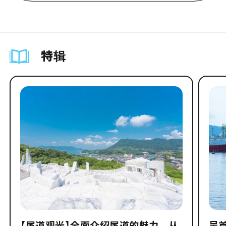
特辑
【尾道观光】全面介绍尾道的魅力，从
吴