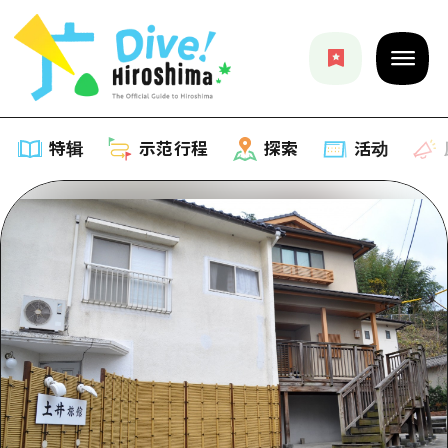
特辑
示范行程
探索
活动
特辑
列表
示范行程
推荐
列表
探索
艺术
Dive!Hiroshima官方向导
列表
活动·庙会
活动
广岛随意旅行
广岛市内
美食·酒水