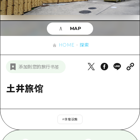
应时信息
广岛市内
安艺
骑自行车
安艺
答對了
有用的信息
购物
答对了
MAP
美北
运动
列表
HOME
美北
艺北
HOME
探索
夜晚生活
访问访问
艺北
宫岛周边
世界遗产
次要流量摘要
新闻
宫岛周边
添加到您的旅行书签
东山口
学习·体验
设施拥堵
东山口
爱媛
标准
土井旅馆
超值的游览门票
短途旅行
岛根
历史·文化
行李寄存和运送服务
半天
治愈
广岛表情周游券
一日游
#
住宿设施
自然
广岛免费无线上网
1晚2天
面向外国游客的街角旅游信息中心