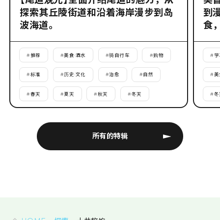
探索其丘陵街道和沿着海岸漫步到岛
到
波海道。
食
#
推荐
#
美食·酒水
#
骑自行车
#
购物
#
学
#
标准
#
历史·文化
#
治愈
#
自然
#
美
#
春天
#
夏天
#
秋天
#
冬天
#
冬
所有的特辑