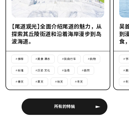
【尾道观光】全面介绍尾道的魅力，从
吴
探索其丘陵街道和沿着海岸漫步到岛
到
波海道。
食
#
推荐
#
美食·酒水
#
骑自行车
#
购物
#
学
#
标准
#
历史·文化
#
治愈
#
自然
#
美
#
春天
#
夏天
#
秋天
#
冬天
#
冬
所有的特辑