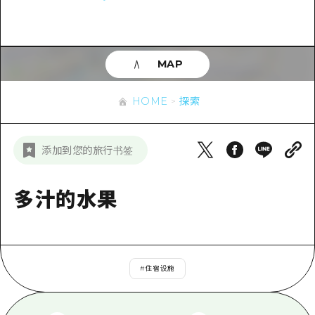
应时信息
广岛市内
安艺
骑自行车
安艺
答對了
有用的信息
购物
答对了
MAP
美北
运动
列表
HOME
美北
艺北
HOME
探索
夜晚生活
访问访问
艺北
宫岛周边
世界遗产
次要流量摘要
新闻
宫岛周边
添加到您的旅行书签
东山口
学习·体验
设施拥堵
东山口
爱媛
标准
多汁的水果
超值的游览门票
短途旅行
岛根
历史·文化
行李寄存和运送服务
半天
治愈
广岛表情周游券
一日游
#
住宿设施
自然
广岛免费无线上网
1晚2天
面向外国游客的街角旅游信息中心