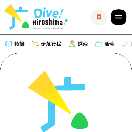
特辑
示范行程
探索
活动
特辑
列表
示范行程
推荐
列表
探索
艺术
Dive!Hiroshima官方向导
列表
活动·庙会
活动
广岛随意旅行
广岛市内
美食·酒水