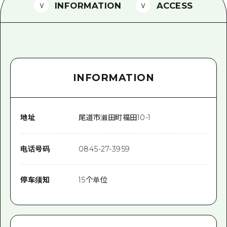
2晚3天
INFORMATION
ACCESS
志愿者指南
通过视频介绍广岛县的魅力！
常见问题解答
INFORMATION
照片下载
灾难发生期间的交通信息
广岛观光宣传册
地址
尾道市濑田町福田10-1
电话号码
0845-27-3959
停车须知
15个单位