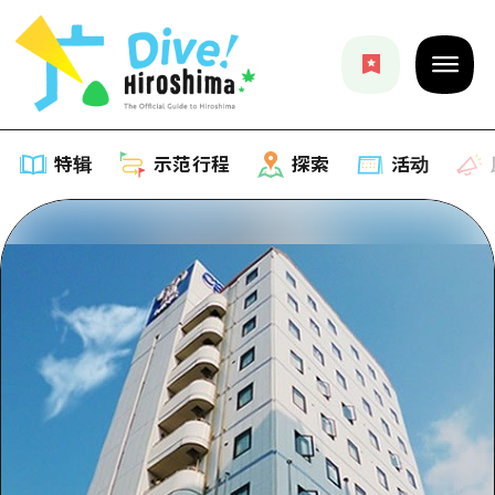
特辑
示范行程
探索
活动
特辑
列表
示范行程
推荐
列表
探索
艺术
Dive!Hiroshima官方向导
列表
活动·庙会
活动
广岛随意旅行
广岛市内
美食·酒水