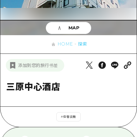
应时信息
广岛市内
安艺
骑自行车
安艺
答對了
有用的信息
购物
答对了
MAP
美北
运动
列表
HOME
美北
艺北
HOME
探索
夜晚生活
访问访问
艺北
宫岛周边
世界遗产
次要流量摘要
新闻
宫岛周边
添加到您的旅行书签
东山口
学习·体验
设施拥堵
东山口
爱媛
标准
三原中心酒店
超值的游览门票
短途旅行
岛根
历史·文化
行李寄存和运送服务
半天
治愈
广岛表情周游券
一日游
#
住宿设施
自然
广岛免费无线上网
1晚2天
面向外国游客的街角旅游信息中心