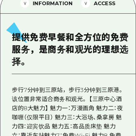
2晚3天
INFORMATION
ACCESS
志愿者指南
通过视频介绍广岛县的魅力！
常见问题解答
提供免费早餐和全方位的免费
照片下载
服务，是商务和观光的理想选
灾难发生期间的交通信息
择。
广岛观光宣传册
步行7分钟到三原站，步行3分钟到三原港。
该位置非常适合商务和观光。 【三原中心酒
店的8大魅力】 魅力一：万漫画角 魅力二：夜
咖喱（仅限平日） 魅力三：大浴场、桑拿房 魅
力四：迎宾饮品 魅力五：高品质床垫 魅力
六：靠近车站魅力7：免费Wi-Fi 魅力8 免费