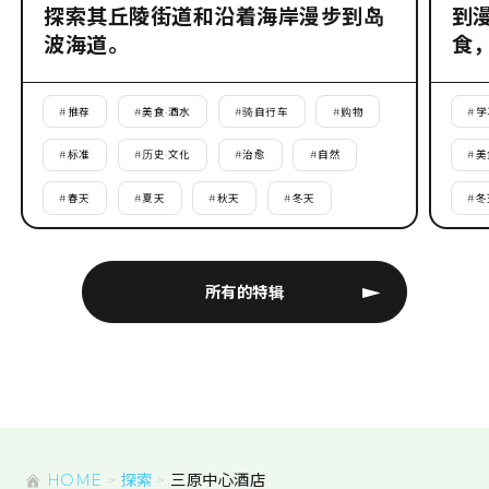
探索其丘陵街道和沿着海岸漫步到岛
到
波海道。
食
#
推荐
#
美食·酒水
#
骑自行车
#
购物
#
学
#
标准
#
历史·文化
#
治愈
#
自然
#
美
#
春天
#
夏天
#
秋天
#
冬天
#
冬
所有的特辑
HOME
探索
三原中心酒店