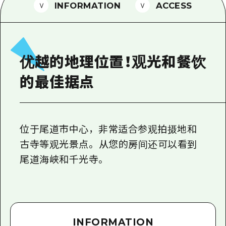
2晚3天
INFORMATION
ACCESS
志愿者指南
通过视频介绍广岛县的魅力！
常见问题解答
优越的地理位置！观光和餐饮
照片下载
的最佳据点
灾难发生期间的交通信息
广岛观光宣传册
位于尾道市中心，非常适合参观拍摄地和
古寺等观光景点。 从您的房间还可以看到
尾道海峡和千光寺。
INFORMATION