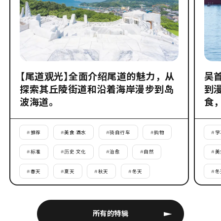
【尾道观光】全面介绍尾道的魅力，从
吴
探索其丘陵街道和沿着海岸漫步到岛
到
波海道。
食
#
推荐
#
美食·酒水
#
骑自行车
#
购物
#
学
#
标准
#
历史·文化
#
治愈
#
自然
#
美
#
春天
#
夏天
#
秋天
#
冬天
#
冬
所有的特辑