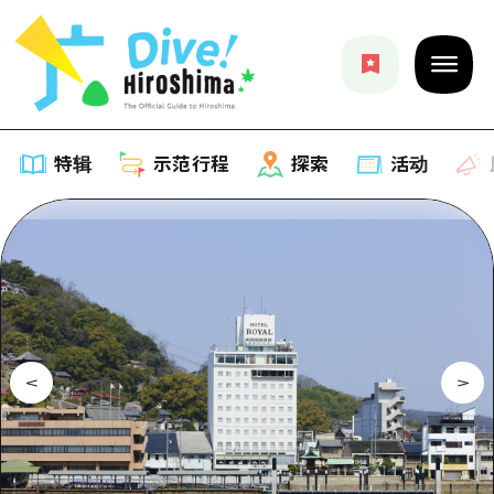
特辑
示范行程
探索
活动
特辑
列表
示范行程
推荐
列表
探索
艺术
Dive!Hiroshima官方向导
列表
活动·庙会
活动
广岛随意旅行
广岛市内
美食·酒水