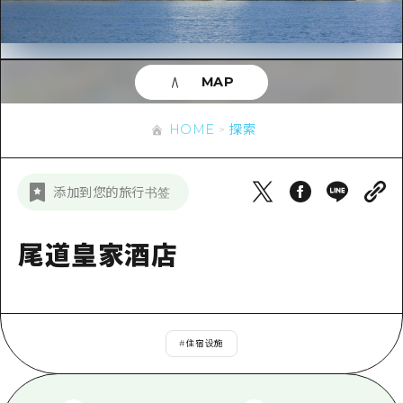
应时信息
广岛市内
安艺
骑自行车
安艺
答對了
有用的信息
购物
答对了
MAP
美北
运动
列表
HOME
美北
艺北
HOME
探索
夜晚生活
访问访问
艺北
宫岛周边
世界遗产
次要流量摘要
新闻
宫岛周边
添加到您的旅行书签
东山口
学习·体验
设施拥堵
东山口
爱媛
标准
尾道皇家酒店
超值的游览门票
短途旅行
岛根
历史·文化
行李寄存和运送服务
半天
治愈
广岛表情周游券
一日游
#
住宿设施
自然
广岛免费无线上网
1晚2天
面向外国游客的街角旅游信息中心