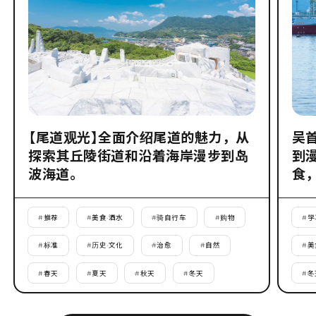
【尾道观光】全面介绍尾道的魅力，从
吴
探索其丘陵街道和沿着海岸漫步到岛
到
波海道。
食
#
推荐
#
美食·酒水
#
骑自行车
#
购物
#
学
#
标准
#
历史·文化
#
治愈
#
自然
#
美
#
春天
#
夏天
#
秋天
#
冬天
#
冬