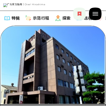
特辑
示范行程
探索
活动
特辑
列表
示范行程
推荐
列表
探索
艺术
Dive!Hiroshima官方向导
列表
活动·庙会
活动
广岛随意旅行
广岛市内
美食·酒水