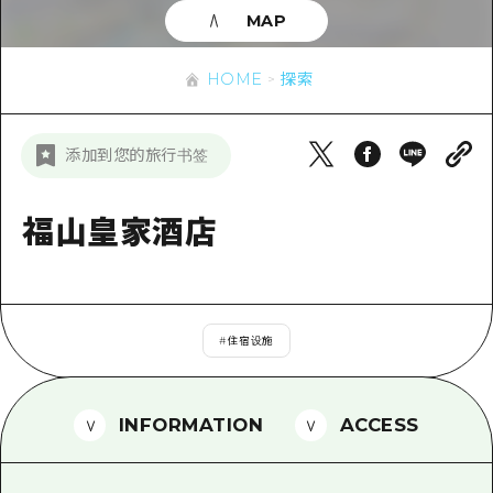
应时信息
广岛市内
MAP
安艺
骑自行车
安艺
答對了
有用的信息
购物
HOME
探索
答对了
美北
运动
列表
HOME
美北
添加到您的旅行书签
艺北
夜晚生活
访问访问
艺北
宫岛周边
世界遗产
次要流量摘要
福山皇家酒店
新闻
宫岛周边
东山口
学习·体验
设施拥堵
东山口
爱媛
标准
超值的游览门票
短途旅行
岛根
#
住宿设施
历史·文化
行李寄存和运送服务
半天
治愈
广岛表情周游券
一日游
INFORMATION
ACCESS
自然
广岛免费无线上网
1晚2天
面向外国游客的街角旅游信息中心