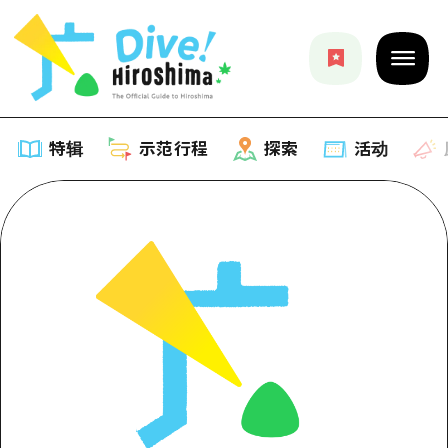
特辑
示范行程
探索
活动
特辑
列表
示范行程
推荐
列表
探索
艺术
Dive!Hiroshima官方向导
列表
活动·庙会
活动
广岛随意旅行
广岛市内
美食·酒水