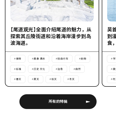
【尾道观光】全面介绍尾道的魅力，从
吴
探索其丘陵街道和沿着海岸漫步到岛
到
波海道。
食
#
推荐
#
美食·酒水
#
骑自行车
#
购物
#
学
#
标准
#
历史·文化
#
治愈
#
自然
#
美
#
春天
#
夏天
#
秋天
#
冬天
#
冬
所有的特辑