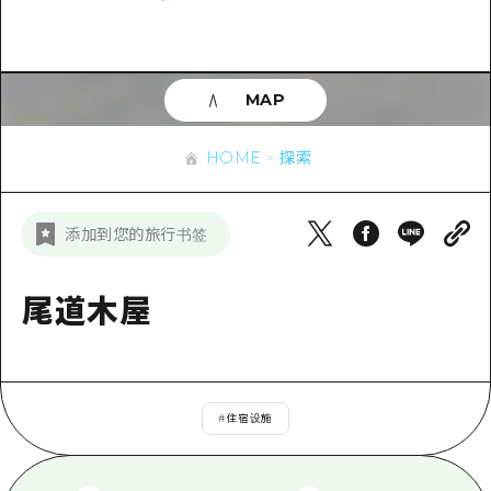
应时信息
广岛市内
安艺
骑自行车
安艺
答對了
有用的信息
购物
答对了
MAP
美北
运动
列表
HOME
美北
艺北
HOME
探索
夜晚生活
访问访问
艺北
宫岛周边
世界遗产
次要流量摘要
新闻
宫岛周边
添加到您的旅行书签
东山口
学习·体验
设施拥堵
东山口
爱媛
标准
尾道木屋
超值的游览门票
短途旅行
岛根
历史·文化
行李寄存和运送服务
半天
治愈
广岛表情周游券
一日游
#
住宿设施
自然
广岛免费无线上网
1晚2天
面向外国游客的街角旅游信息中心