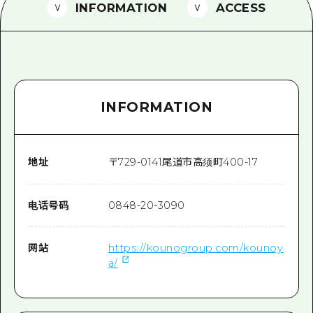
2晚3天
INFORMATION
ACCESS
志愿者指南
通过视频介绍广岛县的魅力！
常见问题解答
INFORMATION
照片下载
灾难发生期间的交通信息
广岛观光宣传册
地址
〒
729-0141
尾道市高须町400-17
电话号码
0848-20-3090
网站
https://kounogroup.com/kounoy
a/