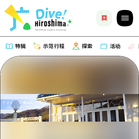
特辑
示范行程
探索
活动
特辑
列表
示范行程
推荐
列表
探索
艺术
Dive!Hiroshima官方向导
列表
活动·庙会
活动
广岛随意旅行
广岛市内
美食·酒水