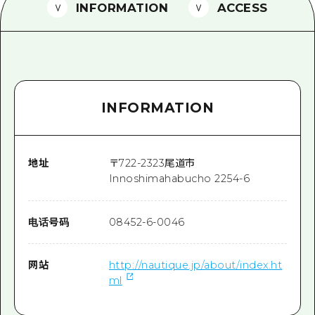
2晚3天
INFORMATION
ACCESS
志愿者指南
通过视频介绍广岛县的魅力！
常见问题解答
INFORMATION
照片下载
灾难发生期间的交通信息
广岛观光宣传册
地址
〒
722-2323
尾道市
Innoshimahabucho 2254-6
电话号码
08452-6-0046
网站
http://nautique.jp/about/index.ht
ml