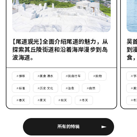
【尾道观光】全面介绍尾道的魅力，从
吴
探索其丘陵街道和沿着海岸漫步到岛
到
波海道。
食
#
推荐
#
美食·酒水
#
骑自行车
#
购物
#
学
#
标准
#
历史·文化
#
治愈
#
自然
#
美
#
春天
#
夏天
#
秋天
#
冬天
#
冬
所有的特辑