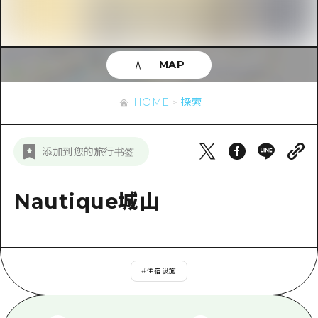
应时信息
广岛市内
安艺
骑自行车
安艺
答對了
有用的信息
购物
答对了
MAP
美北
运动
列表
HOME
美北
艺北
HOME
探索
夜晚生活
访问访问
艺北
宫岛周边
世界遗产
次要流量摘要
新闻
宫岛周边
添加到您的旅行书签
东山口
学习·体验
设施拥堵
东山口
爱媛
标准
Nautique城山
超值的游览门票
短途旅行
岛根
历史·文化
行李寄存和运送服务
半天
治愈
广岛表情周游券
一日游
#
住宿设施
自然
广岛免费无线上网
1晚2天
面向外国游客的街角旅游信息中心