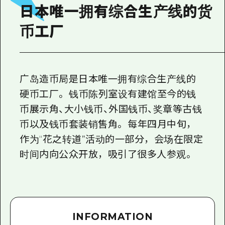
2晚3天
日本唯一拥有综合生产线的货
志愿者指南
币工厂
通过视频介绍广岛县的魅力！
常见问题解答
照片下载
广岛造币局是日本唯一拥有综合生产线的
硬币工厂。 钱币陈列室设有建馆至今的钱
灾难发生期间的交通信息
币展示角、大小钱币、外国钱币、奖章等古钱
广岛观光宣传册
币以及钱币套装销售角。 每年四月中旬，
作为“花之转道”活动的一部分，会场在限定
时间内向公众开放，吸引了很多人参观。
INFORMATION