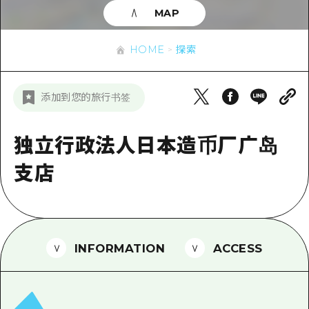
应时信息
广岛市内
MAP
安艺
骑自行车
安艺
答對了
有用的信息
购物
HOME
探索
答对了
美北
运动
列表
HOME
美北
添加到您的旅行书签
艺北
夜晚生活
访问访问
艺北
宫岛周边
世界遗产
次要流量摘要
独立行政法人日本造币厂广岛
新闻
宫岛周边
东山口
学习·体验
设施拥堵
支店
东山口
爱媛
标准
超值的游览门票
短途旅行
岛根
历史·文化
行李寄存和运送服务
半天
治愈
广岛表情周游券
INFORMATION
ACCESS
一日游
自然
广岛免费无线上网
1晚2天
面向外国游客的街角旅游信息中心