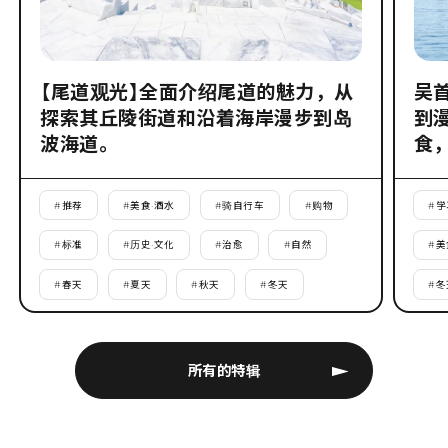
【尾道观光】全面介绍尾道的魅力，从
吴
探索其丘陵街道和沿着海岸漫步到岛
到
波海道。
食
#
推荐
#
美食·酒水
#
骑自行车
#
购物
#
学
#
标准
#
历史·文化
#
治愈
#
自然
#
美
#
春天
#
夏天
#
秋天
#
冬天
#
冬
所有的特辑