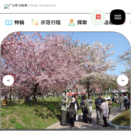
特辑
示范行程
探索
活动
特辑
列表
示范行程
推荐
列表
探索
艺术
Dive!Hiroshima官方向导
列表
活动·庙会
活动
广岛随意旅行
广岛市内
美食·酒水