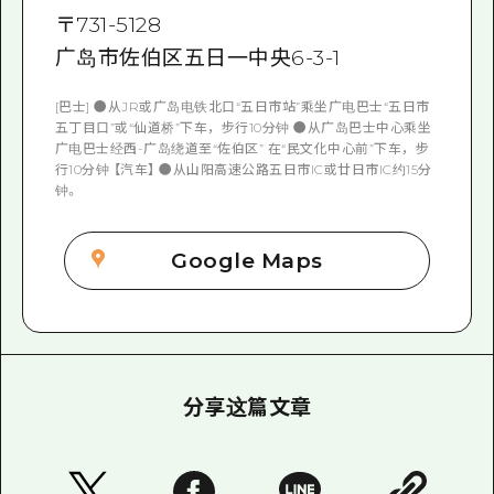
〒
731-5128
广岛市佐伯区五日一中央6-3-1
[巴士] ●从JR或广岛电铁北口“五日市站”乘坐广电巴士“五日市
五丁目口”或“仙道桥”下车，步行10分钟 ●从广岛巴士中心乘坐
广电巴士经西-广岛绕道至“佐伯区” 在“民文化中心前”下车，步
行10分钟 【汽车】 ●从山阳高速公路五日市IC或廿日市IC约15分
钟。
Google Maps
分享这篇文章