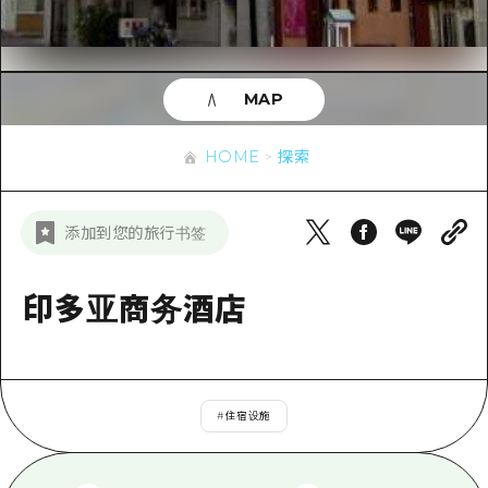
应时信息
广岛市内
安艺
骑自行车
安艺
答對了
有用的信息
购物
答对了
MAP
美北
运动
列表
HOME
美北
艺北
HOME
探索
夜晚生活
访问访问
艺北
宫岛周边
世界遗产
次要流量摘要
新闻
宫岛周边
添加到您的旅行书签
东山口
学习·体验
设施拥堵
东山口
爱媛
标准
印多亚商务酒店
超值的游览门票
短途旅行
岛根
历史·文化
行李寄存和运送服务
半天
治愈
广岛表情周游券
一日游
#
住宿设施
自然
广岛免费无线上网
1晚2天
面向外国游客的街角旅游信息中心