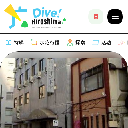
特辑
示范行程
探索
活动
特辑
列表
示范行程
推荐
列表
探索
艺术
Dive!Hiroshima官方向导
列表
活动·庙会
活动
广岛随意旅行
广岛市内
美食·酒水