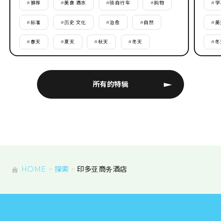
#
推荐
#
美食·酒水
#
骑自行车
#
购物
#
学
#
标准
#
历史·文化
#
治愈
#
自然
#
美
#
春天
#
夏天
#
秋天
#
冬天
#
冬
所有的特辑
HOME
探索
印多亚商务酒店