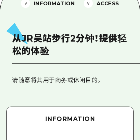
2晚3天
INFORMATION
ACCESS
志愿者指南
通过视频介绍广岛县的魅力！
常见问题解答
从JR吴站步行2分钟！提供轻
照片下载
松的体验
灾难发生期间的交通信息
广岛观光宣传册
请随意将其用于商务或休闲目的。
INFORMATION