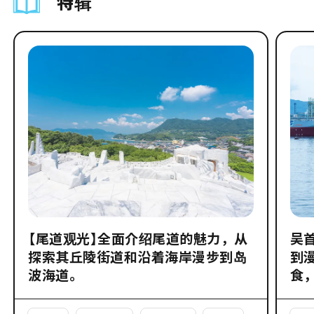
特辑
【尾道观光】全面介绍尾道的魅力，从
吴
探索其丘陵街道和沿着海岸漫步到岛
到
波海道。
食