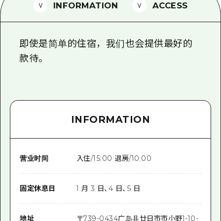
2晚3天
INFORMATION
ACCESS
志愿者指南
通过视频介绍广岛县的魅力！
即使是简单的住宿，我们也会提供最好的
常见问题解答
款待。
照片下载
灾难发生期间的交通信息
广岛观光宣传册
INFORMATION
营业时间
入住/15:00 退房/10:00
固定休息日
1 月 3 日、4 日、5 日
地址
〒
739-0434
广岛县廿日市市小野1-10-