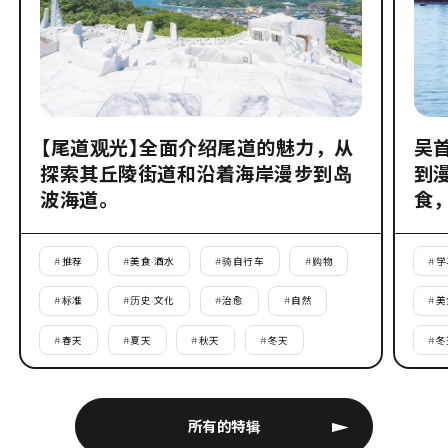
【尾道观光】全面介绍尾道的魅力，从
吴
探索其丘陵街道和沿着海岸漫步到岛
到
波海道。
食
#
推荐
#
美食·酒水
#
骑自行车
#
购物
#
学
#
标准
#
历史·文化
#
治愈
#
自然
#
美
#
春天
#
夏天
#
秋天
#
冬天
#
冬
所有的特辑