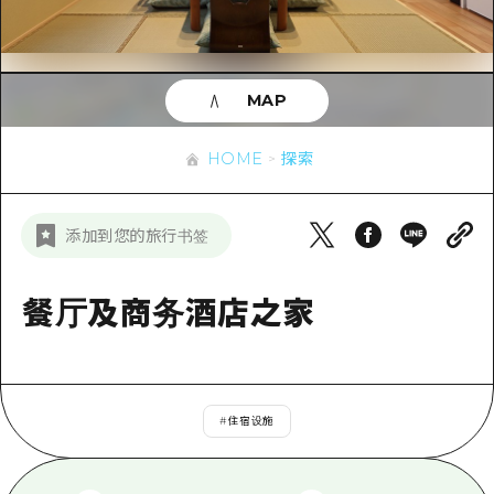
应时信息
广岛市内
安艺
骑自行车
安艺
答對了
有用的信息
购物
答对了
MAP
美北
运动
列表
HOME
美北
艺北
HOME
探索
夜晚生活
访问访问
艺北
宫岛周边
世界遗产
次要流量摘要
新闻
宫岛周边
添加到您的旅行书签
东山口
学习·体验
设施拥堵
东山口
爱媛
标准
餐厅及商务酒店之家
超值的游览门票
短途旅行
岛根
历史·文化
行李寄存和运送服务
半天
治愈
广岛表情周游券
一日游
#
住宿设施
自然
广岛免费无线上网
1晚2天
面向外国游客的街角旅游信息中心