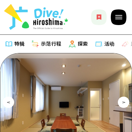
特辑
示范行程
探索
活动
特辑
列表
示范行程
推荐
列表
探索
艺术
Dive!Hiroshima官方向导
列表
活动·庙会
活动
广岛随意旅行
广岛市内
美食·酒水