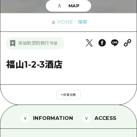
应时信息
广岛市内
MAP
安艺
骑自行车
安艺
答對了
有用的信息
购物
HOME
探索
答对了
美北
运动
列表
HOME
美北
添加到您的旅行书签
艺北
夜晚生活
访问访问
艺北
宫岛周边
世界遗产
次要流量摘要
福山1-2-3酒店
新闻
宫岛周边
东山口
学习·体验
设施拥堵
东山口
爱媛
标准
超值的游览门票
短途旅行
岛根
#
住宿设施
历史·文化
行李寄存和运送服务
半天
治愈
广岛表情周游券
一日游
INFORMATION
ACCESS
自然
广岛免费无线上网
1晚2天
面向外国游客的街角旅游信息中心