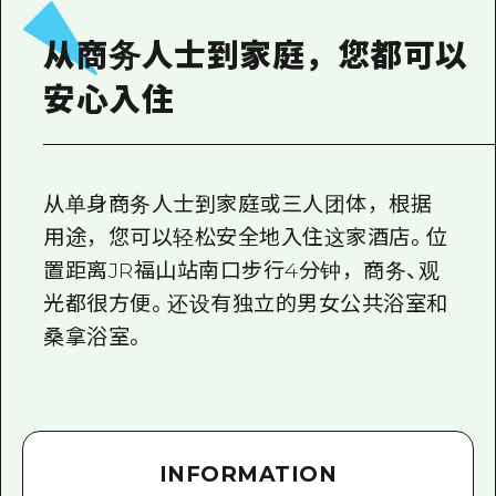
2晚3天
志愿者指南
从商务人士到家庭，您都可以
通过视频介绍广岛县的魅力！
安心入住
常见问题解答
照片下载
从单身商务人士到家庭或三人团体，根据
灾难发生期间的交通信息
用途，您可以轻松安全地入住这家酒店。位
广岛观光宣传册
置距离JR福山站南口步行4分钟，商务、观
光都很方便。还设有独立的男女公共浴室和
桑拿浴室。
INFORMATION