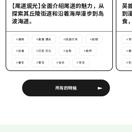
【尾道观光】全面介绍尾道的魅力，从
吴
探索其丘陵街道和沿着海岸漫步到岛
到
波海道。
食
#
推荐
#
美食·酒水
#
骑自行车
#
购物
#
学
#
标准
#
历史·文化
#
治愈
#
自然
#
美
#
春天
#
夏天
#
秋天
#
冬天
#
冬
所有的特辑