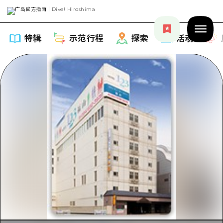
特辑
示范行程
探索
活动
特辑
列表
示范行程
推荐
列表
探索
艺术
Dive!Hiroshima官方向导
列表
活动·庙会
活动
广岛随意旅行
广岛市内
美食·酒水