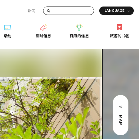
新闻
答
活动
应时信息
有用的信息
旅游的书签
间的交通信息
活动
应时信息
有用的信息
旅游的书签
传册
券
行
常见问题解答
上网
照片下载
的街角旅游信息中心
灾难发生期间的交通信息
广岛观光宣传册
广岛县的魅力！
MAP