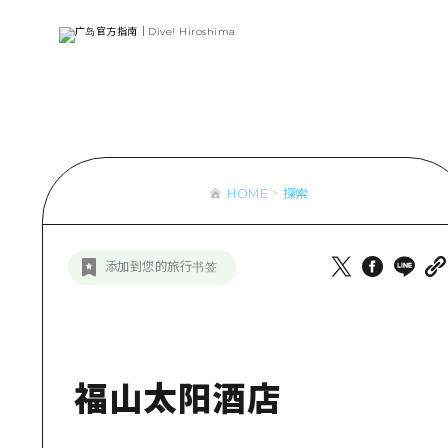
列表
访问访问
次要流量摘
设施拥堵
超值的游览
HOME
探索
列
行李寄存和
推
添加到您的旅行书签
艺
活
美
福山太阳酒店