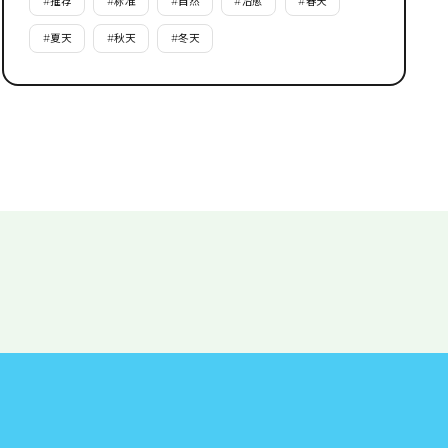
#
推荐
#
标准
#
自然
#
治愈
#
春天
#
夏天
#
秋天
#
冬天