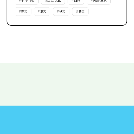
#
学习·体验
#
历史·文化
#
自然
#
美食·酒水
#
春天
#
夏天
#
秋天
#
冬天