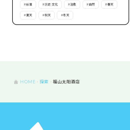
#
标准
#
历史·文化
#
治愈
#
自然
#
春天
#
夏天
#
秋天
#
冬天
HOME
探索
福山太阳酒店