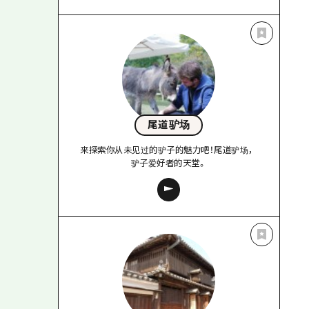
尾道驴场
来探索你从未见过的驴子的魅力吧！尾道驴场，
驴子爱好者的天堂。