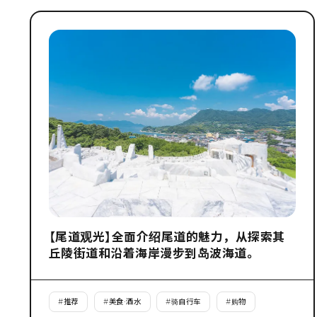
【尾道观光】全面介绍尾道的魅力，从探索其
丘陵街道和沿着海岸漫步到岛波海道。
#
推荐
#
美食·酒水
#
骑自行车
#
购物