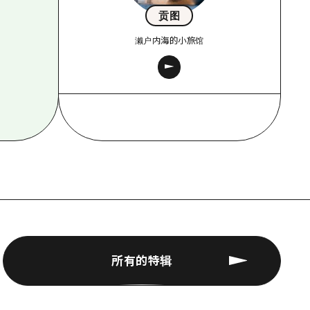
贡图
濑户内海的小旅馆
所有的特辑