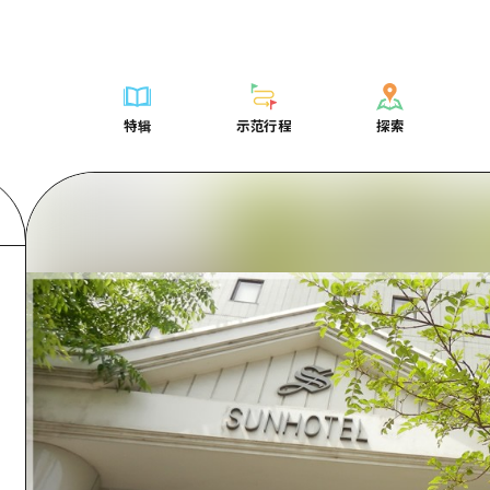
列表
列表
广岛表情周游券
骑自行车
学习·体验
广岛市内
列表
常见问题解
短途旅行
推荐
Dive!Hiroshima官方向导
广岛免费无线上网
购物
标准
安艺
广岛市内
照片下载
半天
特辑
示范行程
探索
要
艺术
广岛随意旅行
面向外国游客的街角旅游信息中心
运动
历史·文化
答对了
安艺
灾难发生期
一日游
特辑
示范行程
探索
活动·庙会
志愿者指南
夜晚生活
治愈
美北
答對了
广岛观光宣
1晚2天
门票
美食·酒水
通过视频介绍广岛县的魅力！
世界遗产
自然
艺北
美北
2晚3天
表
列表
骑自行车
列表
学习·体验
广岛市内
列表
广岛表情周游
短途旅
运送服务
宫岛周边
艺北
荐
Dive!Hiroshima官方向导
购物
访问访问
标准
安艺
广岛市内
广岛免费无线
半天
东山口
宫岛周边
术
广岛随意旅行
运动
次要流量摘要
历史·文化
答对了
安艺
面向外国游客
一日游
东山口
动·庙会
夜晚生活
设施拥堵
治愈
美北
答對了
志愿者指南
1晚2天
爱媛
食·酒水
世界遗产
超值的游览门票
自然
艺北
美北
通过视频介绍
2晚3天
岛根
行李寄存和运送服务
宫岛周边
艺北
东山口
宫岛周边
东山口