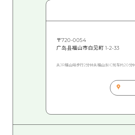
〒
720-0054
广岛县福山市白见町 1-2-33
从JR福山站步行2分钟从福山东IC驾车约20分