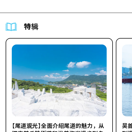
特辑
【尾道观光】全面介绍尾道的魅力，从
吴