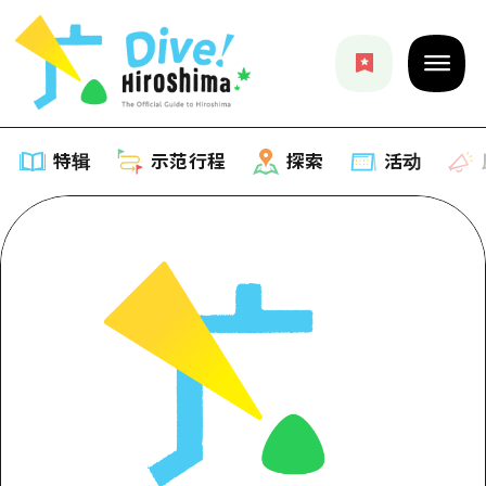
特辑
示范行程
探索
活动
特辑
列表
示范行程
推荐
列表
探索
艺术
Dive!Hiroshima官方向导
列表
活动·庙会
活动
广岛随意旅行
广岛市内
美食·酒水