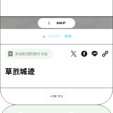
应时信息
广岛市内
安艺
骑自行车
安艺
答對了
有用的信息
购物
答对了
MAP
美北
运动
列表
HOME
美北
艺北
HOME
探索
夜晚生活
访问访问
艺北
宫岛周边
世界遗产
次要流量摘要
新闻
宫岛周边
添加到您的旅行书签
东山口
学习·体验
设施拥堵
东山口
爱媛
标准
草胜城迹
超值的游览门票
短途旅行
岛根
历史·文化
行李寄存和运送服务
半天
治愈
广岛表情周游券
一日游
#
历史·文化
自然
广岛免费无线上网
1晚2天
面向外国游客的街角旅游信息中心