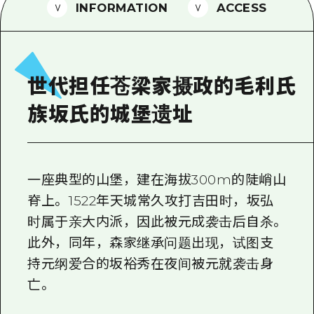
2晚3天
INFORMATION
ACCESS
志愿者指南
通过视频介绍广岛县的魅力！
常见问题解答
世代担任苍梁家摄政的毛利氏
照片下载
族坂氏的城堡遗址
灾难发生期间的交通信息
广岛观光宣传册
一座典型的山堡，建在海拔300m的陡峭山
脊上。 1522年天城常久攻打吉田时，坂弘
时属于亲大内派，因此被元成袭击后自杀。
此外，同年，森家继承问题出现，试图支
持元纲爱合的坂裕秀在夜间被元就袭击身
亡。