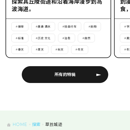
探索其丘陵街道和沿着海岸漫步到岛
到
波海道。
食
#
推荐
#
美食·酒水
#
骑自行车
#
购物
#
学
#
标准
#
历史·文化
#
治愈
#
自然
#
美
#
春天
#
夏天
#
秋天
#
冬天
#
冬
所有的特辑
HOME
探索
草胜城迹