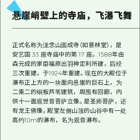
2晚3天
志愿者指南
悬崖峭壁上的寺庙，飞瀑飞舞
通过视频介绍广岛县的魅力！
常见问题解答
正式名称为泷念山圆成寺（如意林堂），是
照片下载
安艺国 33 座寺庙中的第 17 座。 1588年由
灾难发生期间的交通信息
森元成的家臣福原出羽神定利所建，后经
广岛观光宣传册
三次重建，于1924年重建。现在的大殿位于
瀑布正上方的一块面向悬崖的巨石上，为
二乘二的铜板芦苇建筑，周围有回廊，内
供十一面观世音菩萨立像。是圣师菩萨，还
有龙王佛像。殿堂左侧山顶的山谷中有一处
高约10m的瀑布，名为观音瀑布。