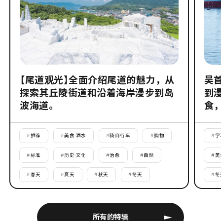
【尾道观光】全面介绍尾道的魅力，从
吴
探索其丘陵街道和沿着海岸漫步到岛
到
波海道。
食
#
推荐
#
美食·酒水
#
骑自行车
#
购物
#
学
#
标准
#
历史·文化
#
治愈
#
自然
#
美
#
春天
#
夏天
#
秋天
#
冬天
#
冬
所有的特辑