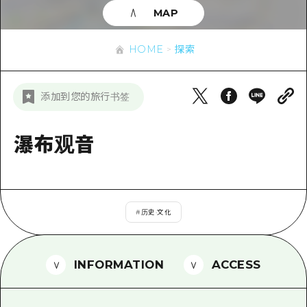
应时信息
广岛市内
MAP
安艺
骑自行车
安艺
答對了
有用的信息
购物
HOME
探索
答对了
美北
运动
列表
HOME
美北
添加到您的旅行书签
艺北
夜晚生活
访问访问
艺北
宫岛周边
世界遗产
次要流量摘要
瀑布观音
新闻
宫岛周边
东山口
学习·体验
设施拥堵
东山口
爱媛
标准
超值的游览门票
短途旅行
岛根
#
历史·文化
历史·文化
行李寄存和运送服务
半天
治愈
广岛表情周游券
一日游
INFORMATION
ACCESS
自然
广岛免费无线上网
1晚2天
面向外国游客的街角旅游信息中心