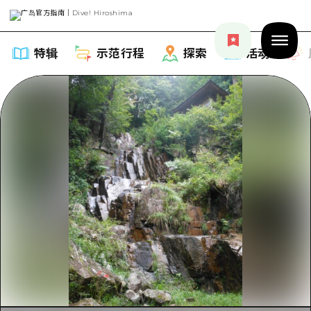
特辑
示范行程
探索
活动
特辑
列表
示范行程
推荐
列表
探索
艺术
Dive!Hiroshima官方向导
列表
活动·庙会
活动
广岛随意旅行
广岛市内
美食·酒水