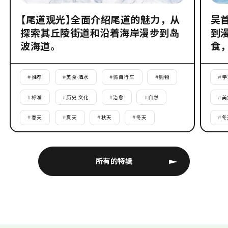
【尾道观光】全面介绍尾道的魅力，从
吴
探索其丘陵街道和沿着海岸漫步到岛
到
波海道。
食
#
推荐
#
美食·酒水
#
骑自行车
#
购物
#
学
#
标准
#
历史·文化
#
治愈
#
自然
#
美
#
春天
#
夏天
#
秋天
#
冬天
#
冬
所有的特辑