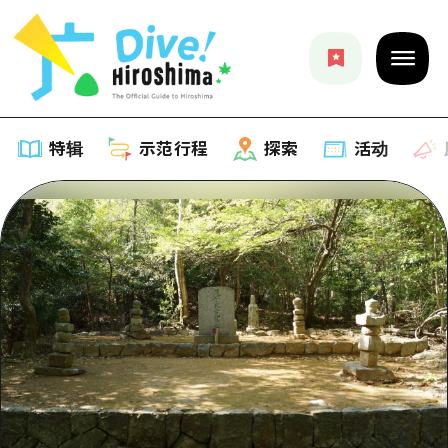
特辑
示范行程
探索
活动
特辑
列表
示范行程
推荐
列表
探索
艺术
Dive!Hiroshima官方向导
列表
活动·庙会
活动
广岛随意旅行
广岛市内
美食·酒水