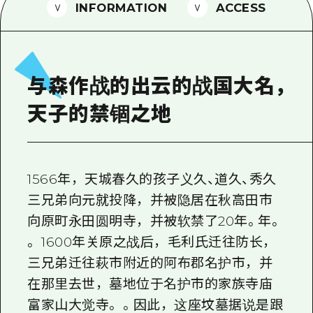
2晚3天
INFORMATION
ACCESS
志愿者指南
通过视频介绍广岛县的魅力！
常见问题解答
与森作战的出云的战国大名，
照片下载
天子的禁锢之地
灾难发生期间的交通信息
广岛观光宣传册
1566年，天城春久的孩子义久、道久、秀久
三兄弟向元就投降，并被隐居在秋高田市
向原町永田圆明寺，并被软禁了20年。年。
。 1600年关原之战后，毛利氏迁往防长，
三兄弟迁往萩市附近的阿布郡名护市，并
在那里去世，墓地位于名护市的家族寺庙
富家山大觉寺。 。因此，这座坟墓据说是跟