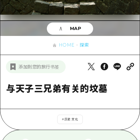
应时信息
广岛市内
安艺
骑自行车
安艺
答對了
有用的信息
购物
答对了
MAP
美北
运动
列表
HOME
美北
艺北
HOME
探索
夜晚生活
访问访问
艺北
宫岛周边
世界遗产
次要流量摘要
新闻
宫岛周边
添加到您的旅行书签
东山口
学习·体验
设施拥堵
东山口
爱媛
标准
与天子三兄弟有关的坟墓
超值的游览门票
短途旅行
岛根
历史·文化
行李寄存和运送服务
半天
治愈
广岛表情周游券
一日游
#
历史·文化
自然
广岛免费无线上网
1晚2天
面向外国游客的街角旅游信息中心