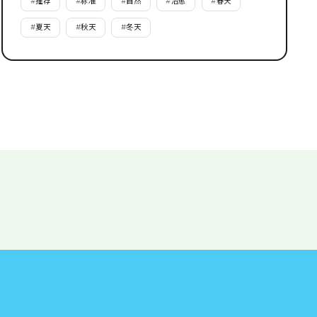
#
推荐
#
标准
#
自然
#
治愈
#
春天
#
夏天
#
秋天
#
冬天