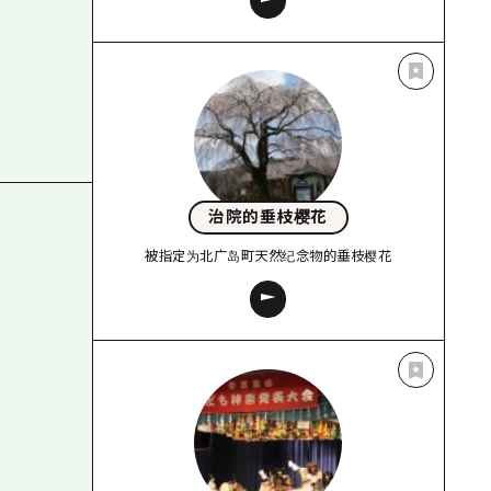
治院的垂枝樱花
被指定为北广岛町天然纪念物的垂枝樱花