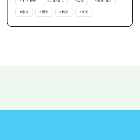
#
学习·体验
#
历史·文化
#
自然
#
美食·酒水
#
春天
#
夏天
#
秋天
#
冬天