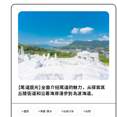
【尾道观光】全面介绍尾道的魅力，从探索其
丘陵街道和沿着海岸漫步到岛波海道。
#
推荐
#
美食·酒水
#
骑自行车
#
购物