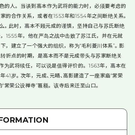
色的人。 当谈到高本作为武将的能力时，必须要考虑的
的合作关系，或者在1553年和1554年之间断绝关系。
么。此时，高本不顾元成的谨慎，坚持自己与苏氏断绝
，1555年，他在严岛之战中击败了苏江氏，并在元就
下，建立了一个强大的组织，称为“毛利菱川体系”。影
氏转折点的时期，是高本而不是元成带头与苏家断绝关
作为武将续任，可以说是值得评价的。 1563年，高本在
年41岁。次年，元成、元晴、高影建造了一座家庙“常荣
“常荣公设禅寺”匾额。 该寺后来迁至山口。
NFORMATION