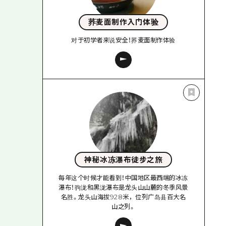
荞麦面制作入门体验
对于初学者来说安全！荞麦面制作体验
神秘冰冻瀑布徒步之旅
每年这个时候才能看到！中国地区最西端的冰冻
瀑布！驹泷和黑泷瀑布是龙头山山麓的冬季风景
名胜。龙头山海拔928米，位列广岛县百大名
山之列。