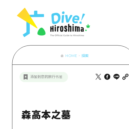
列表
访问访问
次要流量摘
设施拥堵
超值的游览
HOME
探索
列
行李寄存和
推
添加到您的旅行书签
艺
活
美
森高本之墓