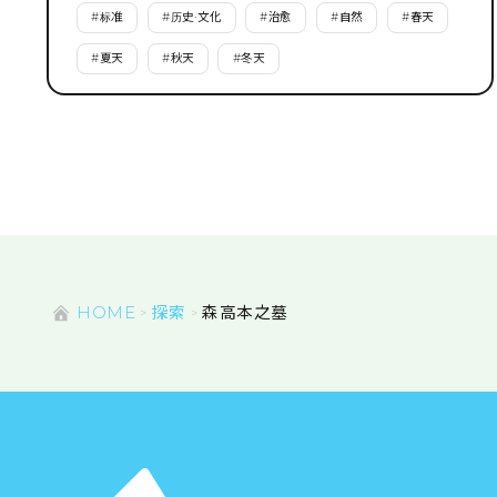
#
标准
#
历史·文化
#
治愈
#
自然
#
春天
#
夏天
#
秋天
#
冬天
HOME
探索
森高本之墓