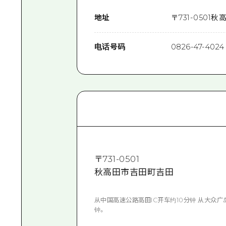
地址
〒
731-0501
秋
电话号码
0826-47-4024
〒
731-0501
秋高田市吉田町吉田
从中国高速公路高田IC开车约10分钟 从大众
钟。