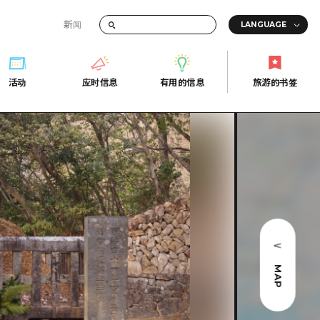
新闻
答
活动
应时信息
有用的信息
旅游的书签
间的交通信息
活动
应时信息
有用的信息
旅游的书签
传册
券
行
常见问题解答
上网
照片下载
的街角旅游信息中心
灾难发生期间的交通信息
广岛观光宣传册
广岛县的魅力！
MAP