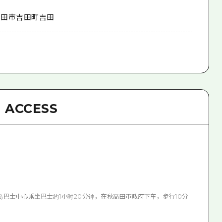
高田市吉田町吉田
ACCESS
广岛巴士中心乘坐巴士约1小时20分钟，在秋高田市政府下车，步行10分