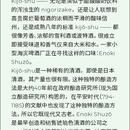
Kijō-shu —— 无论是类似于甜酸酸奶饮料
的浑浊生的 nigorizake，还是让人联想到
高贵腐烂葡萄酒的浓稠而平滑的酸味信
州，还是成熟八年的标准 kijō-shu —— 都
很像芳香、浓郁的雪利酒或波特酒。很难立
即接受味道和香气仅来自大米和水。一家小
型海滨啤酒厂正在寻找这样的口味：Enoki
Shuzō。
Kijō-shu是一种稀有的清酒，即使是日本
清酒，其产量也很有限。这种独特的酿造方
法是大约40年前在政府酿造研究所（现为国
立酿造研究所）构思的，在平安时代（794-
1185）的文献中也发现了这种独特的酿造方
法。所以它既现代又古老。Enoki Shuzō
是最早创造和销售琥珀色清酒的公司之