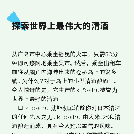
2晚3天
志愿者指南
通过视频介绍广岛县的魅力！
探索世界上最伟大的清酒
常见问题解答
照片下载
从广岛市中心乘坐摇曳的火车，只需50分
灾难发生期间的交通信息
钟即可悠闲地乘坐吴市。然后，乘坐出租车
广岛观光宣传册
前往从濑户内海伸出来的仓桥岛上的翁多
镇。为什么？对于岛上的小型清酒酿酒厂。
令人惊讶的是，它生产的kijō-shu被誉为
世界上最好的清酒。
一口 kijō-shu 就能彻底消除你对日本清酒
的任何先入之见。kijō-shu 由大米、水和清
酒酿造而成，具有令人难以置信的风味。