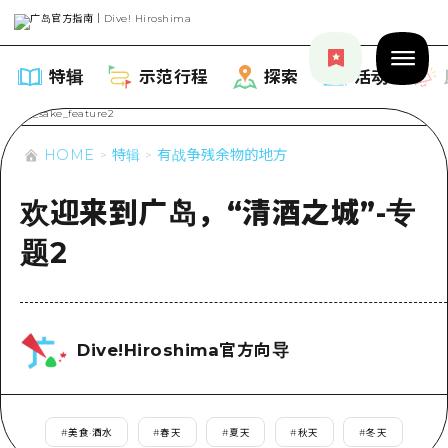
特辑
示范行程
探索
活动
HOME
特辑
有战争残余物的地方
欢迎来到广岛，“清酒之城”-专
特辑
题2
列表
示范行程
推荐
列表
探索
Dive!Hiroshima官方向导
艺术
Dive!Hiroshima官方向导
列表
活动·庙会
活动
广岛随意旅行
广岛市内
#
美食·酒水
#
春天
#
夏天
#
秋天
#
冬天
美食·酒水