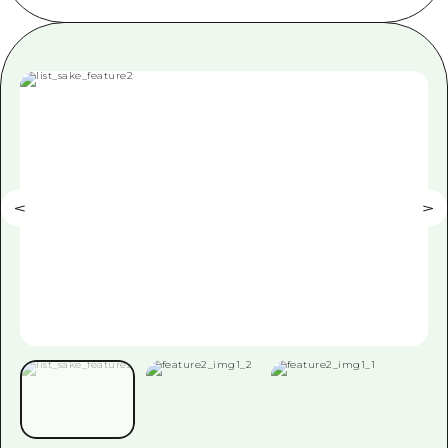
应时信息
广岛市内
安艺
骑自行车
安艺
答對了
有用的信息
购物
答对了
美北
运动
列表
HOME
美北
艺北
夜晚生活
访问访问
艺北
宫岛周边
世界遗产
次要流量摘要
新闻
宫岛周边
东山口
学习·体验
设施拥堵
东山口
爱媛
标准
超值的游览门票
短途旅行
岛根
历史·文化
行李寄存和运送服务
半天
治愈
广岛表情周游券
一日游
自然
广岛免费无线上网
1晚2天
面向外国游客的街角旅游信息中心