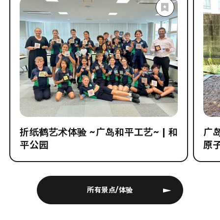
折纸鹤艺术体验 ~广岛和平工艺~ | 和
广
平公园
原
所有景点/体验