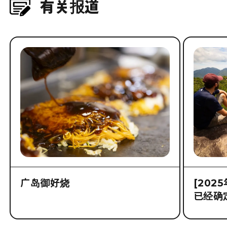
有关报道
广岛御好烧
[202
已经确