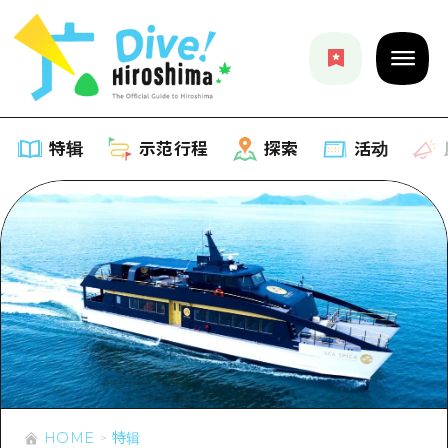
特辑
示范行程
探索
活动
特辑
列表
示范行程
推荐
列表
探索
艺术
Dive!Hiroshima官方向导
列表
活动·庙会
活动
广岛随意旅行
广岛市内
美食·酒水
HOME
特辑