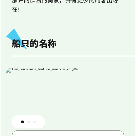
濑户内群岛的美景，并有更多的顾客出现
2晚3天
在!!
志愿者指南
通过视频介绍广岛县的魅力！
常见问题解答
船只的名称
照片下载
灾难发生期间的交通信息
广岛观光宣传册