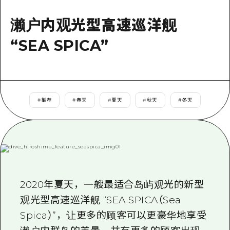
应时信息
广岛市内
安艺
骑自行车
濑户内观光型高速巡洋舰
安艺
答對了
有用的信息
购物
“SEA SPICA”
答对了
美北
运动
列表
HOME
美北
艺北
夜晚生活
访问访问
艺北
宫岛周边
世界遗产
次要流量摘要
#
推荐
#
春天
#
夏天
#
秋天
#
冬天
新闻
宫岛周边
东山口
学习·体验
设施拥堵
东山口
爱媛
标准
超值的游览门票
短途旅行
岛根
历史·文化
行李寄存和运送服务
半天
治愈
2020年夏天，一艘最适合岛屿观光的新型
广岛表情周游券
一日游
观光型高速巡洋舰 “SEA SPICA（Sea
自然
广岛免费无线上网
1晚2天
Spica）”，让更多的顾客可以更豪华地享受
面向外国游客的街角旅游信息中心