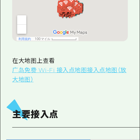
2晚3天
志愿者指南
通过视频介绍广岛县的魅力！
常见问题解答
照片下载
灾难发生期间的交通信息
在大地图上查看
广岛免费 Wi-Fi 接入点地图接入点地图（放
广岛观光宣传册
大地图）
主要接入点