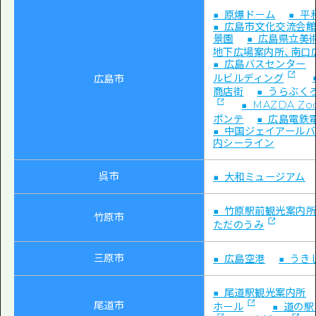
■ 原爆ドーム
■ 
■ 広島市文化交流会
景園
■ 広島県立美
地下広場案内所、南口
■ 広島バスセンター
ルビルディング
広島市
商店街
■ うらぶく
■ MAZDA Z
ポンテ
■ 広島電鉄
■ 中国ジェイアール
内シーライン
呉市
■ 大和ミュージアム
■ 竹原駅前観光案内
竹原市
ただのうみ
三原市
■ 広島空港
■ う
■ 尾道駅観光案内所
尾道市
ホール
■ 道の