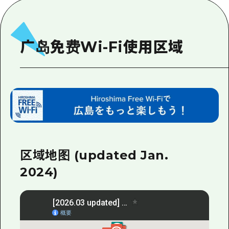
应时信息
广岛市内
安艺
骑自行车
安艺
答對了
有用的信息
购物
广岛免费Wi-Fi使用区域
答对了
美北
运动
列表
HOME
美北
艺北
夜晚生活
访问访问
艺北
宫岛周边
世界遗产
次要流量摘要
新闻
宫岛周边
东山口
学习·体验
设施拥堵
东山口
爱媛
标准
超值的游览门票
短途旅行
区域地图 (updated Jan.
岛根
历史·文化
行李寄存和运送服务
半天
2024)
治愈
广岛表情周游券
一日游
自然
广岛免费无线上网
1晚2天
面向外国游客的街角旅游信息中心