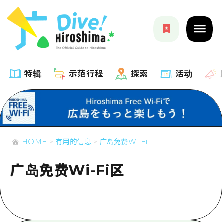
特辑
示范行程
探索
活动
特辑
列表
示范行程
HOME
有用的信息
广岛免费Wi-Fi
推荐
广岛免费Wi-Fi区
列表
探索
艺术
Dive!Hiroshima官方向导
列表
活动·庙会
活动
广岛随意旅行
广岛市内
美食·酒水