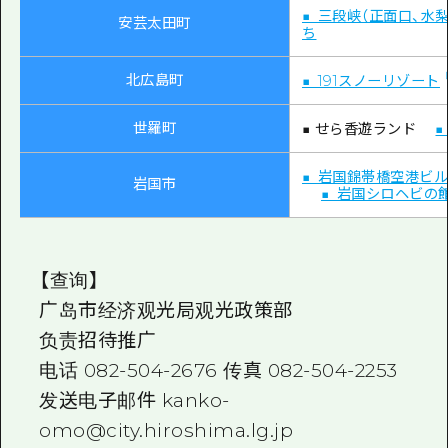
■ 三段峡（正面口、水梨
安芸太田町
ち
北広島町
■ 191スノーリゾート
世羅町
■ せら香遊ランド
■ 岩国錦帯橋空港ビ
岩国市
■ 岩国シロヘビの
【查询】
广岛市经济观光局观光政策部
负责招待推广
电话 082-504-2676 传真 082-504-2253
发送电子邮件 kanko-
omo@city.hiroshima.lg.jp