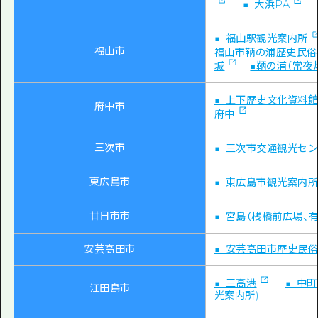
■ 大浜PA
■ 福山駅観光案内所
福山市
福山市鞆の浦歴史民俗
城
■鞆の浦（常夜
■ 上下歴史文化資料
府中市
府中
三次市
■ 三次市交通観光セ
東広島市
■ 東広島市観光案内
廿日市市
■ 宮島（桟橋前広場、
安芸高田市
■ 安芸高田市歴史民
■ 三高港
■ 中
江田島市
光案内所)