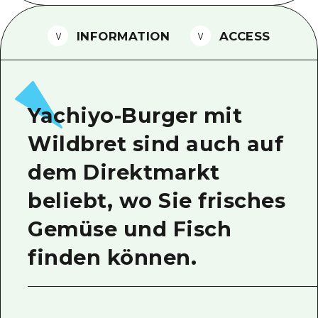
Ein freiwilliger Führer
INFORMATION
ACCESS
Videos von Hiroshima
FAQs
Foto-Download
Yachiyo-Burger mit
Transportinformationen bei Kata
Wildbret sind auch auf
dem Direktmarkt
beliebt, wo Sie frisches
Gemüse und Fisch
finden können.