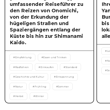
umfassender Reiseführer zu
Ihr
den Reizen von Onomichi,
Ya
von der Erkundung der
Bu
hügeligen Straßen und
bis
Spaziergängen entlang der
lok
Küste bis hin zur Shimanami
all
Kaido.
#
Le
#
Empfehlung
#
Essen und Trinken
#
N
#
Radfahren
#
Einkaufen
#
Standard
#
S
#
Geschichte und Kultur
#
Entspannung
#
Natur
#
Frühling
#
Sommer
#
Herbst
#
Winter