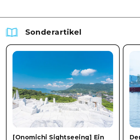
Sonderartikel
[Onomichi Sightseeing] Ein
Der