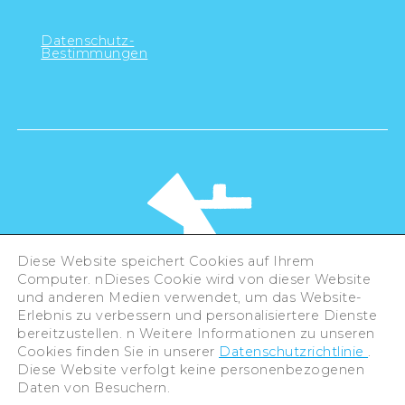
Datenschutz-
Bestimmungen
Diese Website speichert Cookies auf Ihrem
Computer. nDieses Cookie wird von dieser Website
und anderen Medien verwendet, um das Website-
Erlebnis zu verbessern und personalisiertere Dienste
©Hiroshima Tourism Association /
bereitzustellen. n Weitere Informationen zu unseren
Hiroshima Prefecture / Hiroshima City .
Cookies finden Sie in unserer
Datenschutzrichtlinie
.
All rights reserved
Diese Website verfolgt keine personenbezogenen
Daten von Besuchern.