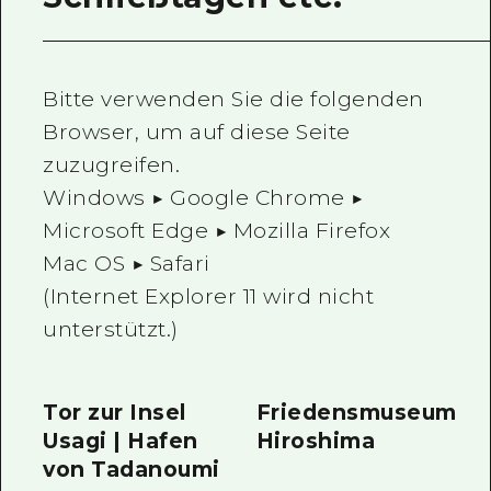
Ein freiwilliger Führer
Videos von Hiroshima
Bitte verwenden Sie die folgenden
FAQs
Browser, um auf diese Seite
zuzugreifen.
Foto-Download
Windows ▶ Google Chrome ▶
Transportinformationen bei Kata
Microsoft Edge ▶ Mozilla Firefox
Mac OS ▶ Safari
(Internet Explorer 11 wird nicht
unterstützt.)
Tor zur Insel
Friedensmuseum
Usagi | Hafen
Hiroshima
von Tadanoumi