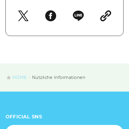
Ein freiwilliger Führer
Videos von Hiroshima
FAQs
Foto-Download
Transportinformationen bei Kata
HOME
Nützliche Informationen
OFFICIAL SNS