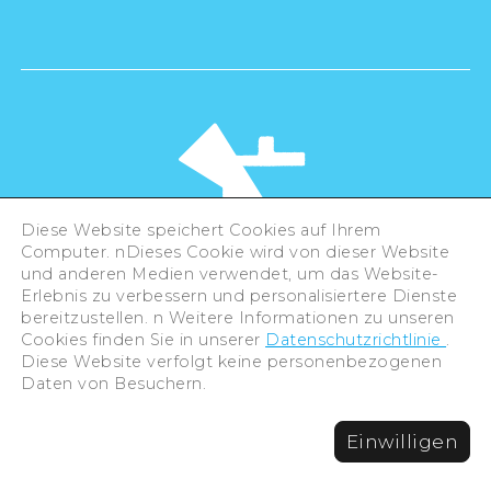
Diese Website speichert Cookies auf Ihrem
Computer. nDieses Cookie wird von dieser Website
und anderen Medien verwendet, um das Website-
Erlebnis zu verbessern und personalisiertere Dienste
©Hiroshima Tourism Association /
bereitzustellen. n Weitere Informationen zu unseren
Hiroshima Prefecture / Hiroshima City .
All rights reserved
Cookies finden Sie in unserer
Datenschutzrichtlinie
.
Diese Website verfolgt keine personenbezogenen
Daten von Besuchern.
Einwilligen