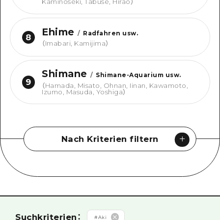
Kaminoseki, Tabuse, Hirao
）
Ehime
/
Radfahren usw.
8
（
Imabari, Kamijima
）
Shimane
/
Shimane-Aquarium usw.
9
（
Hamada, Misato, Ohnan, Iinan, Kawamoto,
Izumo, Masuda, Yoshiga
）
Nach Kriterien filtern
Suche nach Typ
#
Dive! Hiroshima offizieller Führer
#
Hiroshima Fantasiereise
Suche nach Kategorie
Suchkriterien
：
#
Aki