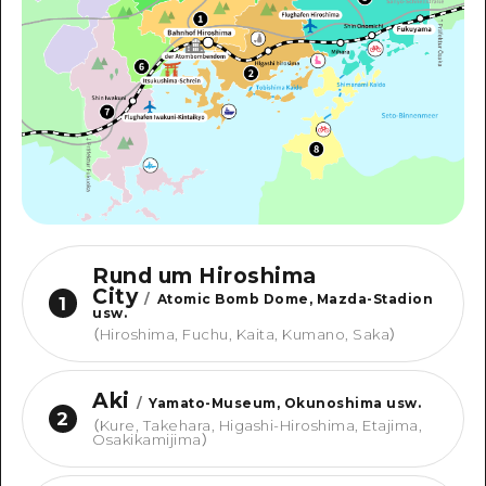
Rund um Hiroshima
City
/
Atomic Bomb Dome, Mazda-Stadion
1
usw.
（
Hiroshima, Fuchu, Kaita, Kumano, Saka
）
Aki
/
Yamato-Museum, Okunoshima usw.
2
（
Kure, Takehara, Higashi-Hiroshima, Etajima,
Osakikamijima
）