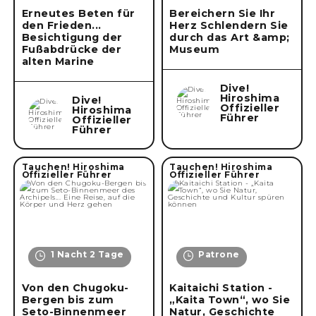
Erneutes Beten für
Bereichern Sie Ihr
den Frieden...
Herz Schlendern Sie
Besichtigung der
durch das Art &amp;
Fußabdrücke der
Museum
alten Marine
Dive!
Hiroshima
Dive!
Offizieller
Hiroshima
Führer
Offizieller
Führer
Tauchen! Hiroshima
Tauchen! Hiroshima
Offizieller Führer
Offizieller Führer
1 Nacht 2 Tage
Patrone
Von den Chugoku-
Kaitaichi Station -
Bergen bis zum
„Kaita Town“, wo Sie
Seto-Binnenmeer
Natur, Geschichte