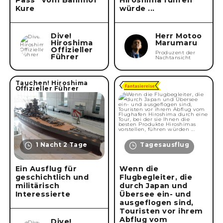
Kure
würde ...
Dive!
Herr Motoo
Hiroshima
Marumaru
Offizieller
Produzent der
Führer
Nachtansicht
Tauchen! Hiroshima
Offizieller Führer
1 Nacht 2 Tage
Tagesausflug
Ein Ausflug für
Wenn die
geschichtlich und
Flugbegleiter, die
militärisch
durch Japan und
Interessierte
Übersee ein- und
ausgeflogen sind,
Touristen vor ihrem
Abflug vom
Dive!