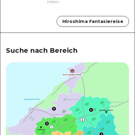
haben.
Ein freiwilliger Führer
Videos von Hiroshima
Hiroshima Fantasiereise
FAQs
Foto-Download
Suche nach Bereich
Transportinformationen bei Kata