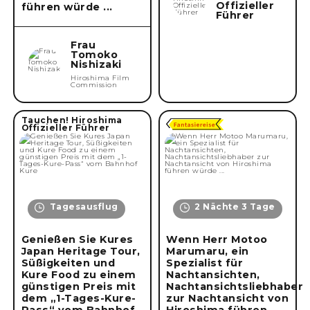
Offizieller
führen würde ...
Führer
Frau
Tomoko
Nishizaki
Hiroshima Film
Commission
Tauchen! Hiroshima
Offizieller Führer
Tagesausflug
2 Nächte 3 Tage
Genießen Sie Kures
Wenn Herr Motoo
Japan Heritage Tour,
Marumaru, ein
Süßigkeiten und
Spezialist für
Kure Food zu einem
Nachtansichten,
günstigen Preis mit
Nachtansichtsliebhaber
dem „1-Tages-Kure-
zur Nachtansicht von
Pass“ vom Bahnhof
Hiroshima führen