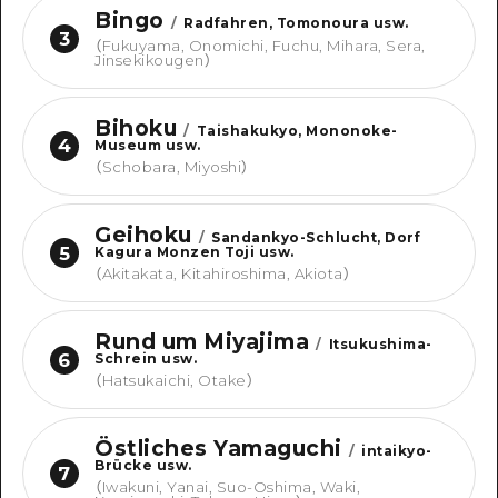
Bingo
/
Radfahren, Tomonoura usw.
3
（
Fukuyama, Onomichi, Fuchu, Mihara, Sera,
Jinsekikougen
）
Bihoku
/
Taishakukyo, Mononoke-
4
Museum usw.
（
Schobara, Miyoshi
）
Geihoku
/
Sandankyo-Schlucht, Dorf
5
Kagura Monzen Toji usw.
（
Akitakata, Kitahiroshima, Akiota
）
Rund um Miyajima
/
Itsukushima-
6
Schrein usw.
（
Hatsukaichi, Otake
）
Östliches Yamaguchi
/
intaikyo-
Brücke usw.
7
（
Iwakuni, Yanai, Suo-Oshima, Waki,