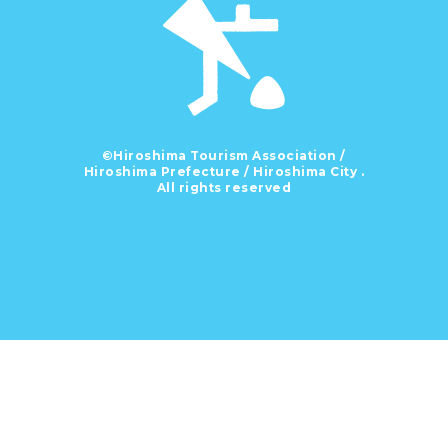
©Hiroshima Tourism Association /
Hiroshima Prefecture / Hiroshima City .
All rights reserved
Modellkurse | Der offizielle Leitfaden für Hiroshima｜Dive! Hiroshima