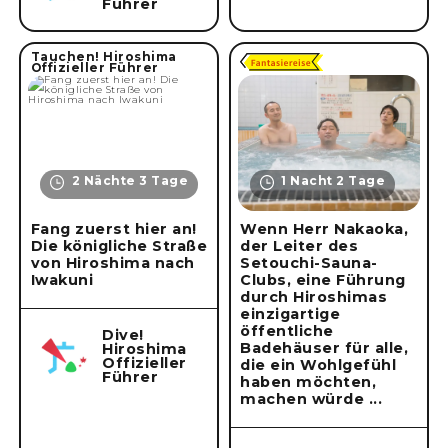
Führer
Tauchen! Hiroshima
Offizieller Führer
2 Nächte 3 Tage
1 Nacht 2 Tage
Fang zuerst hier an!
Wenn Herr Nakaoka,
Die königliche Straße
der Leiter des
von Hiroshima nach
Setouchi-Sauna-
Iwakuni
Clubs, eine Führung
durch Hiroshimas
einzigartige
öffentliche
Dive!
Badehäuser für alle,
Hiroshima
Offizieller
die ein Wohlgefühl
Führer
haben möchten,
machen würde ...