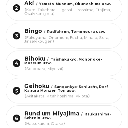
Aki
/
Yamato-Museum, Okunoshima usw.
2
（
Kure, Takehara, Higashi-Hiroshima, Etajima,
Osakikamijima
）
Bingo
/
Radfahren, Tomonoura usw.
3
（
Fukuyama, Onomichi, Fuchu, Mihara, Sera,
Jinsekikougen
）
Bihoku
/
Taishakukyo, Mononoke-
4
Museum usw.
（
Schobara, Miyoshi
）
Geihoku
/
Sandankyo-Schlucht, Dorf
5
Kagura Monzen Toji usw.
（
Akitakata, Kitahiroshima, Akiota
）
Rund um Miyajima
/
Itsukushima-
6
Schrein usw.
（
Hatsukaichi, Otake
）