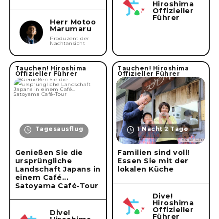
Hiroshima
Offizieller
Führer
Herr Motoo
Marumaru
Produzent der
Nachtansicht
Tauchen! Hiroshima
Tauchen! Hiroshima
Offizieller Führer
Offizieller Führer
Tagesausflug
1 Nacht 2 Tage
Genießen Sie die
Familien sind voll!
ursprüngliche
Essen Sie mit der
Landschaft Japans in
lokalen Küche
einem Café...
Satoyama Café-Tour
Dive!
Hiroshima
Offizieller
Dive!
Führer