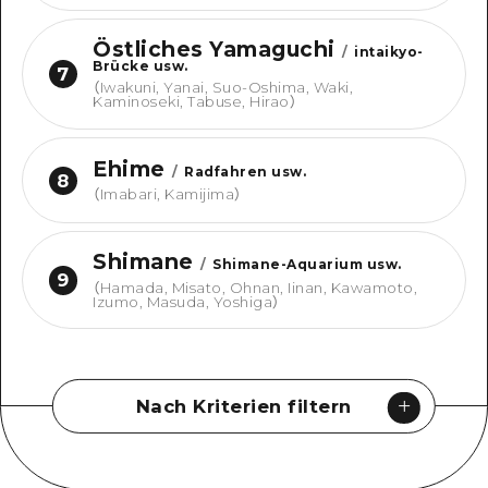
Östliches Yamaguchi
/
intaikyo-
Brücke usw.
7
（
Iwakuni, Yanai, Suo-Oshima, Waki,
Kaminoseki, Tabuse, Hirao
）
Ehime
/
Radfahren usw.
8
（
Imabari, Kamijima
）
Shimane
/
Shimane-Aquarium usw.
9
（
Hamada, Misato, Ohnan, Iinan, Kawamoto,
Izumo, Masuda, Yoshiga
）
Nach Kriterien filtern