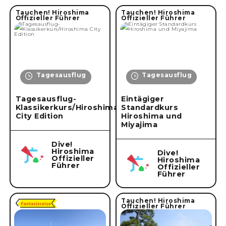
Tauchen! Hiroshima
Tauchen! Hiroshima
Offizieller Führer
Offizieller Führer
Tagesausflug
Tagesausflug
Tagesausflug-
Eintägiger
Klassikerkurs/Hiroshima
Standardkurs
City Edition
Hiroshima und
Miyajima
Dive!
Hiroshima
Dive!
Offizieller
Hiroshima
Führer
Offizieller
Führer
Tauchen! Hiroshima
Offizieller Führer