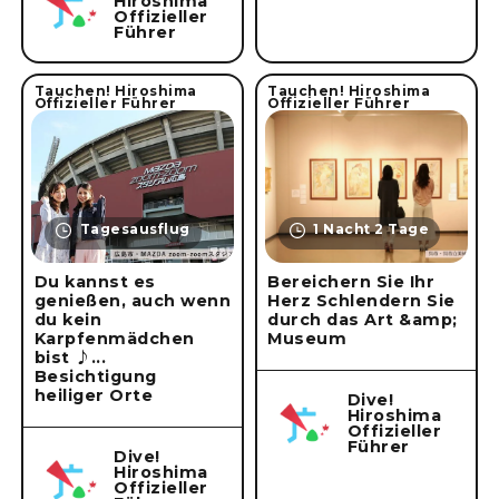
Hiroshima
Offizieller
Führer
Tauchen! Hiroshima
Tauchen! Hiroshima
Offizieller Führer
Offizieller Führer
Tagesausflug
1 Nacht 2 Tage
Du kannst es
Bereichern Sie Ihr
genießen, auch wenn
Herz Schlendern Sie
du kein
durch das Art &amp;
Karpfenmädchen
Museum
bist ♪...
Besichtigung
heiliger Orte
Dive!
Hiroshima
Offizieller
Führer
Dive!
Hiroshima
Offizieller