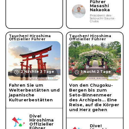
Führer
Masashi
Nakaoka
Präsident des
Setouchi-Sauna-
Clubs
Tauchen! Hiroshima
Tauchen! Hiroshima
Offizieller Führer
Offizieller Führer
2 Nächte 3 Tage
1 Nacht 2 Tage
Fahren Sie um
Von den Chugoku-
Welterbestätten und
Bergen bis zum
japanische
Seto-Binnenmeer
Kulturerbestätten
des Archipels... Eine
Reise, auf die Körper
und Herz gehen
Dive!
Hiroshima
Offizieller
Dive!
Führer