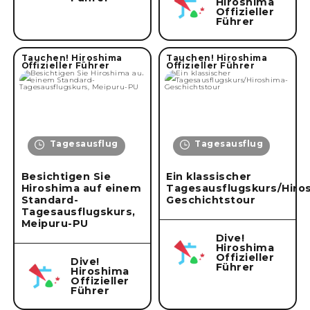
Hiroshima
Offizieller
Führer
Tauchen! Hiroshima
Tauchen! Hiroshima
Offizieller Führer
Offizieller Führer
Tagesausflug
Tagesausflug
Besichtigen Sie
Ein klassischer
Hiroshima auf einem
Tagesausflugskurs/Hiro
Standard-
Geschichtstour
Tagesausflugskurs,
Meipuru-PU
Dive!
Hiroshima
Offizieller
Dive!
Führer
Hiroshima
Offizieller
Führer