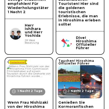
empfohlen! Für
Touristen! Hier sind
Wiederholungstäter
die goldenen
1 Nacht 2
touristischen
Kriterien löschen
Erlebnisse, die man
in Hiroshima erleben
sollte!
Herr
Ishihara
und Herr
Yoshida
Dive!
JR West
Hiroshima
Besatzung
Offizieller
Führer
Tauchen! Hiroshima
Offizieller Führer
1 Nacht 2 Tage
1 Nacht 2 Tage
Wenn Frau Nishizaki
Genießen Sie
von der Hiroshima
Kormoranfischen