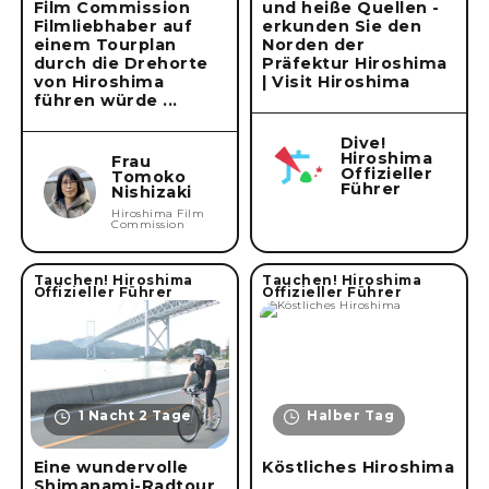
Film Commission
und heiße Quellen -
Filmliebhaber auf
erkunden Sie den
einem Tourplan
Norden der
durch die Drehorte
Präfektur Hiroshima
von Hiroshima
| Visit Hiroshima
führen würde ...
Dive!
Hiroshima
Frau
Offizieller
Tomoko
Führer
Nishizaki
Hiroshima Film
Commission
Tauchen! Hiroshima
Tauchen! Hiroshima
Offizieller Führer
Offizieller Führer
1 Nacht 2 Tage
Halber Tag
Eine wundervolle
Köstliches Hiroshima
Shimanami-Radtour