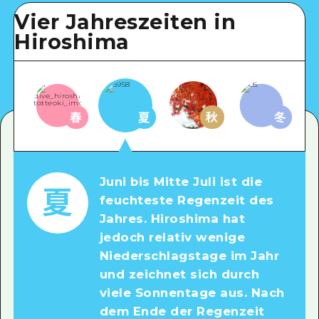
Vier Jahreszeiten in
Hiroshima
春
夏
秋
冬
Juni bis Mitte Juli ist die
夏
feuchteste Regenzeit des
Jahres. Hiroshima hat
jedoch relativ wenige
Niederschlagstage im Jahr
und zeichnet sich durch
viele Sonnentage aus. Nach
dem Ende der Regenzeit