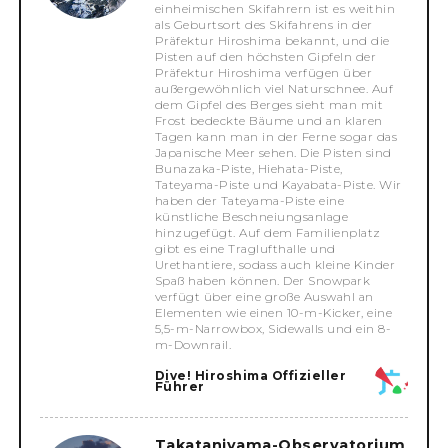
einheimischen Skifahrern ist es weithin
als Geburtsort des Skifahrens in der
Präfektur Hiroshima bekannt, und die
Pisten auf den höchsten Gipfeln der
Präfektur Hiroshima verfügen über
außergewöhnlich viel Naturschnee. Auf
dem Gipfel des Berges sieht man mit
Frost bedeckte Bäume und an klaren
Tagen kann man in der Ferne sogar das
Japanische Meer sehen. Die Pisten sind
Bunazaka-Piste, Hiehata-Piste,
Tateyama-Piste und Kayabata-Piste. Wir
haben der Tateyama-Piste eine
künstliche Beschneiungsanlage
hinzugefügt. Auf dem Familienplatz
gibt es eine Traglufthalle und
Urethantiere, sodass auch kleine Kinder
Spaß haben können. Der Snowpark
verfügt über eine große Auswahl an
Elementen wie einen 10-m-Kicker, eine
5,5-m-Narrowbox, Sidewalls und ein 8-
m-Downrail.
Dive! Hiroshima Offizieller
Führer
Takataniyama-Observatorium