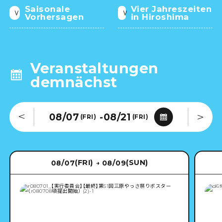
Saisonale
Vier Jahreszeiten
Vorhersagen
in Hiroshima
Veranstaltungen
demnächst
08/07
-
08/21
(FRI)
(FRI)
(FRI)
(SUN)
08/07
08/09
→
2026年8月
日
月
火
水
木
金
土
26
27
28
29
30
31
1