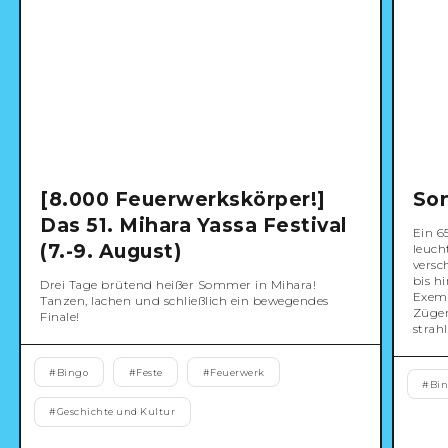
2
3
4
5
6
7
8
9
10
11
12
13
14
15
16
17
18
19
20
21
22
23
24
25
26
27
28
29
[8.000 Feuerwerkskörper!]
So
30
31
1
2
3
4
5
Das 51. Mihara Yassa Festival
Ein 6
(7.-9. August)
leuch
versc
bis h
Drei Tage brütend heißer Sommer in Mihara!
Exemp
Tanzen, lachen und schließlich ein bewegendes
Zügen
Finale!
strah
#
Bingo
#
Feste
#
Feuerwerk
#
Bi
#
Geschichte und Kultur