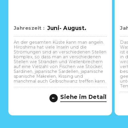
Juni- August.
Jahreszeit
:
Ja
An der gesamten Küste kann man angeln.
Das
Hiroshima hat viele Inseln und die
Was
Strömungen sind an verschiedenen Stellen
ist
komplex, so dass man an verschiedenen
in 
Stellen wie Stränden und Wellenbrechern
wir
auf eine Vielzahl von Fischen wie Stöcker,
ver
Sardinen, japanische Sardellen, japanische
bes
spanische Makrelen, Kissing und
gee
manchmal auch Gelbschwanz treffen kann.
unt
Tem
Siehe im Detail