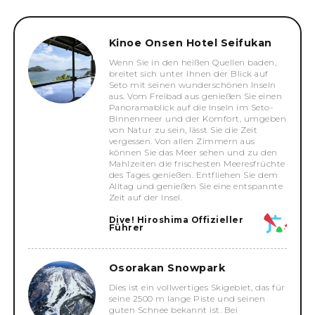
Kinoe Onsen Hotel Seifukan
Wenn Sie in den heißen Quellen baden,
breitet sich unter Ihnen der Blick auf
Seto mit seinen wunderschönen Inseln
aus. Vom Freibad aus genießen Sie einen
Panoramablick auf die Inseln im Seto-
Binnenmeer und der Komfort, umgeben
von Natur zu sein, lässt Sie die Zeit
vergessen. Von allen Zimmern aus
können Sie das Meer sehen und zu den
Mahlzeiten die frischesten Meeresfrüchte
des Tages genießen. Entfliehen Sie dem
Alltag und genießen Sie eine entspannte
Zeit auf der Insel.
Dive! Hiroshima Offizieller
Führer
Osorakan Snowpark
Dies ist ein vollwertiges Skigebiet, das für
seine 2500 m lange Piste und seinen
guten Schnee bekannt ist. Bei