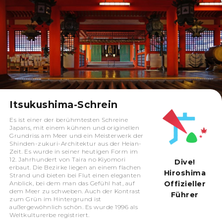
Itsukushima-Schrein
Es ist einer der berühmtesten Schreine
Japans, mit einem kühnen und originellen
Grundriss am Meer und ein Meisterwerk der
Shinden-zukuri-Architektur aus der Heian-
Zeit. Es wurde in seiner heutigen Form im
12. Jahrhundert von Taira no Kiyomori
Dive!
erbaut. Die Bezirke liegen an einem flachen
Hiroshima
Strand und bieten bei Flut einen eleganten
Offizieller
Anblick, bei dem man das Gefühl hat, auf
dem Meer zu schweben. Auch der Kontrast
Führer
zum Grün im Hintergrund ist
außergewöhnlich schön. Es wurde 1996 als
Weltkulturerbe registriert.