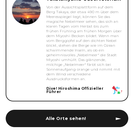
Von der Aussichtsplattform auf dem
Berg Takaya, der etwa 490 m über dem
Meeresspiegel liegt, können Sie das
magische Nebelmeer sehen, das sich an
klaren Tagen vom Herbst bis zum
frühen Frühling am frühen Morgen über
dem Miyoshi-Becken bildet. Wenn man
vom Berggipfel auf den dichten Nebel
blickt, stehen die Berge wie im Ozean
schwimmende Inseln, als ob ein
geheimnisvolles „Nebelmeer“ die Stadt
Miyoshi umhüllt. Das glänzende,
milchige „Nebelmeer“ färbt sich bei
Sonnenaufgang orange und nimmt mit
dem Wind verschiedene
Ausdrucksformen an.
Dive! Hiroshima Offizieller
Führer
Alle Orte sehen!