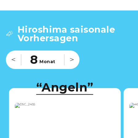
Hiroshima saisonale
Vorhersagen
8
Monat
“
Angeln
”