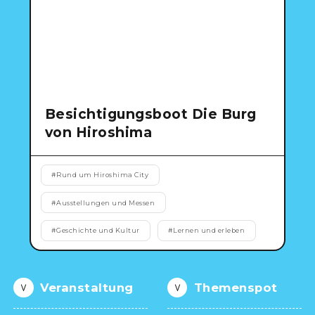
Ein freiwilliger Führer
Videos von Hiroshima
FAQs
Foto-Download
Besichtigungsboot Die Burg
von Hiroshima
Transportinformationen bei Kata
#
Rund um Hiroshima City
#
Ausstellungen und Messen
#
Geschichte und Kultur
#
Lernen und erleben
Veranstaltung
Themenspot