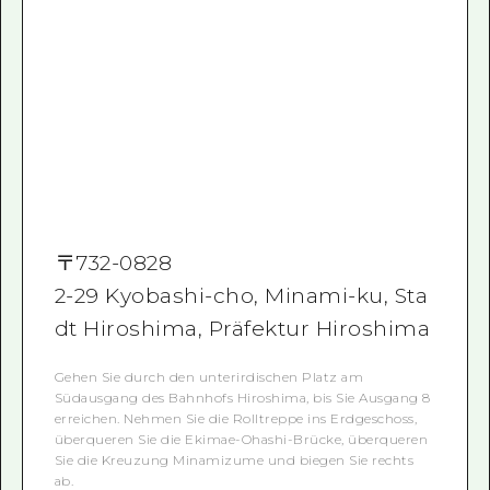
〒
732-0828
2-29 Kyobashi-cho, Minami-ku, Sta
dt Hiroshima, Präfektur Hiroshima
Gehen Sie durch den unterirdischen Platz am
Südausgang des Bahnhofs Hiroshima, bis Sie Ausgang 8
erreichen. Nehmen Sie die Rolltreppe ins Erdgeschoss,
überqueren Sie die Ekimae-Ohashi-Brücke, überqueren
Sie die Kreuzung Minamizume und biegen Sie rechts
ab.