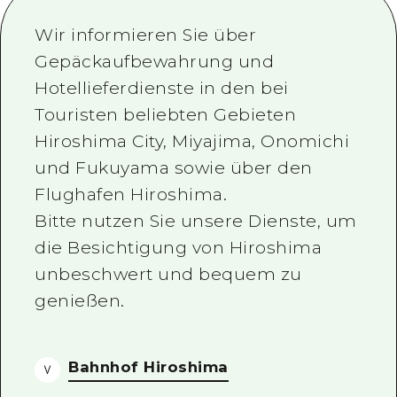
Saisonale Informationen
Rund um Hiroshima City
Aki
Radfahren
Wir informieren Sie über
Aki
Bingo
Nützliche Informationen
Gepäckaufbewahrung und
Einkaufen
Bingo
Hotellieferdienste in den bei
Bihoku
Sport
Aufführen
HOME
Touristen beliebten Gebieten
Bihoku
Geihoku
Nachtleben
Zugang
Hiroshima City, Miyajima, Onomichi
Geihoku
Rund um Miyajima
und Fukuyama sowie über den
Weltkulturerbe
Zusammenfassung des sekundäre
Nachrichten
Rund um Miyajima
Flughafen Hiroshima.
Östliches Yamaguchi
Lernen / erleben
Überlastung der Einrichtung
Bitte nutzen Sie unsere Dienste, um
Östliches Yamaguchi
Ehime
Standard
Preiswerte Ausflugstickets
die Besichtigung von Hiroshima
Shimane
unbeschwert und bequem zu
Geschichte / Kultur
Gepäckaufbewahrung und Lieferse
genießen.
Entspannung
Hiroshima Omotenashi Pass
Natur
HIROSHIMA KOSTENLOSES WLAN
Bahnhof Hiroshima
TRAVELPAL International