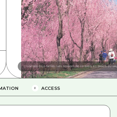
Est de Yamaguchi
Ehime
Shimane
L'une des plus belles rues bordées de cerisiers en pleurs du pa
MATION
ACCESS