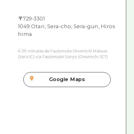
〒
729-3301
1049 Otari, Sera-cho, Sera-gun, Hiros
hima
À 20 minutes de l'autoroute Onomichi Matsue
(Sera IC) via l'autoroute Sanyo (Onomichi JCT)
Google Maps