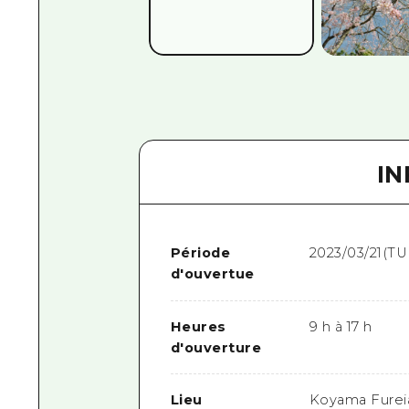
I
Période
2023/03/21(TU
d'ouvertue
Heures
9 h à 17 h
d'ouverture
Lieu
Koyama Furei