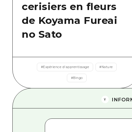
cerisiers en fleurs
de Koyama Fureai
no Sato
#
Expérience d'apprentissage
#
Nature
#
Bingo
INFOR