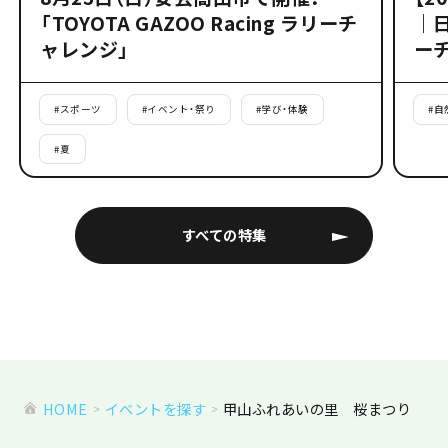
「TOYOTA GAZOO Racing ラリーチ
｜
ャレンジ」
ー
#
スポーツ
#
イベント・祭り
#
学び・体験
#
自
#
夏
すべての特集
HOME
イベントを探す
甲山ふれあいの里 桜まつり