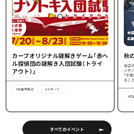
カープオリジナル謎解きゲーム「赤ヘ
秋
ル探偵団の謎解き入団試験（トライ
水辺
アウト）」
ンや
「平
るこ
#
広島市周辺
#
スポーツ
#
広
すべてのイベント