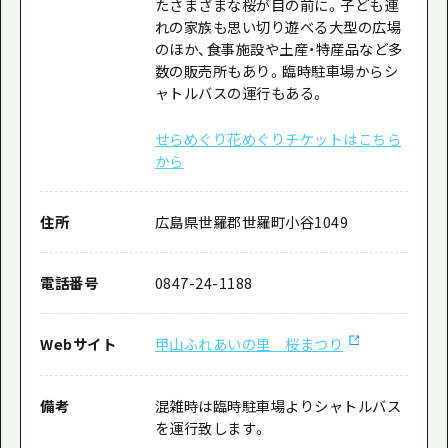
たさまざまな桜が目の前に。子ども連
れの家族も思い切り遊べる大型の広場
のほか、食事施設や土産・特産品など多
数の販売所もあり。臨時駐車場からシ
ャトルバスの運行もある。
せらめぐり花めぐりチケットはこちら
から
住所
広島県世羅郡世羅町小谷1049
電話番号
0847-24-1188
Webサイト
甲山ふれあいの里 桜まつり
備考
混雑時は臨時駐車場よりシャトルバス
を運行致します。