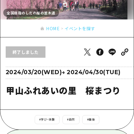
あたらしい非日常
旬情報
安芸
サイクリング
全国屈指のしだれ桜の並木道
広島市周辺
お役立ち情報
備後
ショッピング
安芸
HOME
イベントを探す
備北
スポーツ
お役立ち情報一覧
HOME
備後
芸北
ナイトライフ
アクセス
備北
終了しました
宮島周辺
世界遺産
二次交通まとめ
新着情報
芸北
山口県東部
学び・体験
施設の混雑状況のお知らせ
2024/03/20(WED)
→
2024/04/30(TUE)
宮島周辺
お問い合わせ
愛媛県
定番
お得な周遊チケット
山口県東部
甲山ふれあいの里 桜まつり
事業者・学校関係者の皆さま
島根県
歴史・文化
手荷物預かり・配送サービス
弾丸
癒し
広島おもてなしパス
日帰り
自然
HIROSHIMA FREE Wi-Fi
#
学び・体験
#
自然
#
備後
半日
観光案内所