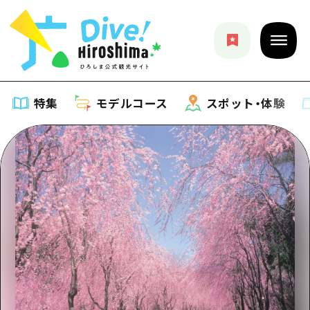
特集
モデルコース
スポット・体験
特集
特集一覧
モデルコース
おすすめ
モデルコース一覧
スポット・体験
アート
Dive! Hiroshima 公式ガイド
スポット・体験一覧
イベント・祭り
イベント
広島もしもトラベル
広島市周辺
グルメ・酒