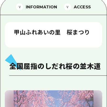
1泊2日
INFORMATION
ACCESS
広島県を訪れる外国人旅行者向け情報一
2泊3日
ボランティアガイド
ユニバーサルツーリズム
甲山ふれあいの里 桜まつり
ガイドブック
広島県の魅力を動画でご紹介！
よくあるご質問
全国屈指のしだれ桜の並木道
メディア掲載情報
フォトダウンロード
関連リンク