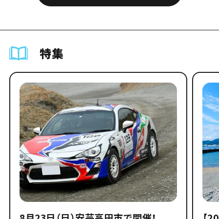
特集
8月23日（日）安芸高田市で開催！
【2