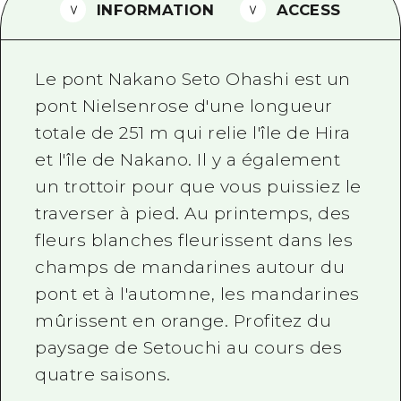
INFORMATION
ACCESS
Guide bénévole
Vidéo d'Hiroshima
Le pont Nakano Seto Ohashi est un
FAQ
pont Nielsenrose d'une longueur
totale de 251 m qui relie l'île de Hira
Téléchargement de Photos
et l'île de Nakano. Il y a également
Informations sur le transport en 
un trottoir pour que vous puissiez le
Brochure touristique
traverser à pied. Au printemps, des
fleurs blanches fleurissent dans les
champs de mandarines autour du
pont et à l'automne, les mandarines
mûrissent en orange. Profitez du
paysage de Setouchi au cours des
quatre saisons.