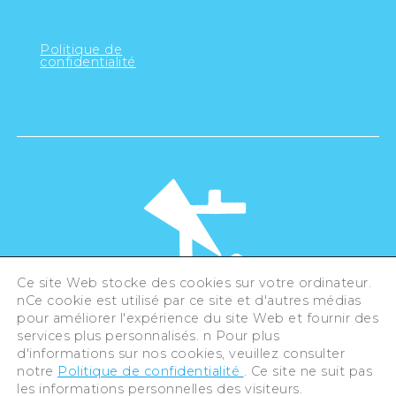
Politique de
confidentialité
Ce site Web stocke des cookies sur votre ordinateur.
nCe cookie est utilisé par ce site et d'autres médias
pour améliorer l'expérience du site Web et fournir des
©Hiroshima Tourism Association /
services plus personnalisés. n Pour plus
Hiroshima Prefecture / Hiroshima City .
d'informations sur nos cookies, veuillez consulter
All rights reserved
notre
Politique de confidentialité
. Ce site ne suit pas
les informations personnelles des visiteurs.