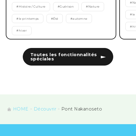
#
Na
#
Histoire / Culture
#
Guérison
#
Nature
#
le
#
le printemps
#
Été
#
automne
#
hi
#
hiver
Toutes les fonctionnalités
spéciales
HOME
Découvrir
Pont Nakanoseto