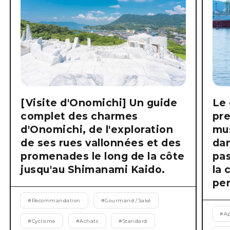
[Visite d'Onomichi] Un guide
Le 
complet des charmes
pre
d'Onomichi, de l'exploration
mus
de ses rues vallonnées et des
dan
promenades le long de la côte
pas
jusqu'au Shimanami Kaido.
la 
pen
#
Recommandation
#
Gourmand / Saké
#
Ap
#
Cyclisme
#
Achats
#
Standard