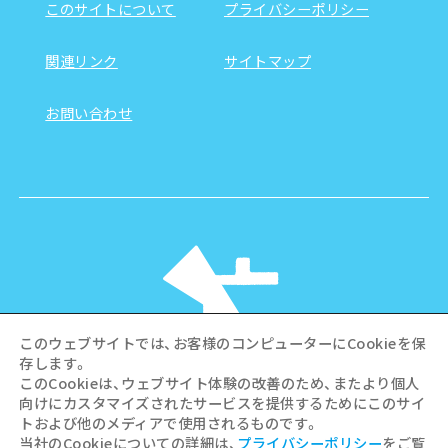
このサイトについて
プライバシーポリシー
関連リンク
サイトマップ
お問い合わせ
このウェブサイトでは、お客様のコンピューターにCookieを保
存します。
このCookieは、ウェブサイト体験の改善のため、またより個人
向けにカスタマイズされたサービスを提供するためにこのサイ
©Hiroshima Tourism Association /
トおよび他のメディアで使用されるものです。
Hiroshima Prefecture / Hiroshima City .
当社のCookieについての詳細は、
プライバシーポリシー
をご覧
All rights reserved