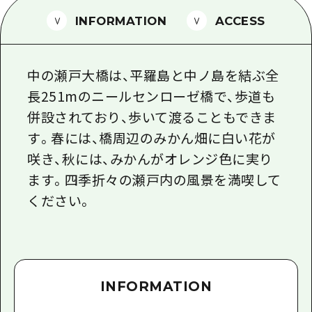
1泊2日
広島県を訪れる外国人旅行者向け情報一
INFORMATION
ACCESS
2泊3日
ボランティアガイド
中の瀬戸大橋は、平羅島と中ノ島を結ぶ全
ユニバーサルツーリズム
長251mのニールセンローゼ橋で、歩道も
ガイドブック
併設されており、歩いて渡ることもできま
広島県の魅力を動画でご紹介！
す。春には、橋周辺のみかん畑に白い花が
咲き、秋には、みかんがオレンジ色に実り
よくあるご質問
ます。四季折々の瀬戸内の風景を満喫して
メディア掲載情報
ください。
フォトダウンロード
関連リンク
INFORMATION