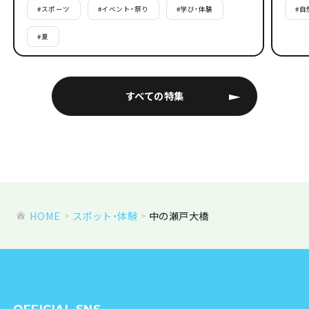
#
スポーツ
#
イベント・祭り
#
学び・体験
#
自
#
夏
すべての特集
HOME
スポット・体験
中の瀬戸大橋