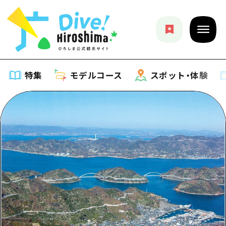
特集
モデルコース
スポット・体験
特集
特集一覧
モデルコース
おすすめ
モデルコース一覧
スポット・体験
アート
Dive! Hiroshima 公式ガイド
スポット・体験一覧
イベント・祭り
イベント
広島もしもトラベル
広島市周辺
グルメ・酒