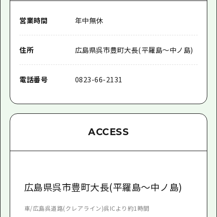
営業時間
年中無休
住所
広島県呉市豊町大長(平羅島～中ノ島)
電話番号
0823-66-2131
ACCESS
広島県呉市豊町大長(平羅島～中ノ島)
車/広島呉道路(クレアライン)呉ICより約1時間