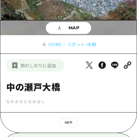
あたらしい非日常
旬情報
安芸
サイクリング
広島市周辺
お役立ち情報
備後
ショッピング
安芸
MAP
備北
スポーツ
お役立ち情報一覧
HOME
備後
HOME
スポット・体験
芸北
ナイトライフ
アクセス
備北
宮島周辺
世界遺産
二次交通まとめ
新着情報
芸北
旅のしおりに追加
山口県東部
学び・体験
施設の混雑状況のお知らせ
宮島周辺
お問い合わせ
愛媛県
定番
中の瀬戸大橋
お得な周遊チケット
山口県東部
事業者・学校関係者の皆さま
島根県
歴史・文化
手荷物預かり・配送サービス
弾丸
なかのせとおおはし
癒し
広島おもてなしパス
日帰り
自然
HIROSHIMA FREE Wi-Fi
#
自然
半日
観光案内所