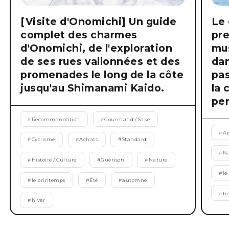
[Visite d'Onomichi] Un guide
Le 
complet des charmes
pre
d'Onomichi, de l'exploration
mus
de ses rues vallonnées et des
dan
promenades le long de la côte
pas
jusqu'au Shimanami Kaido.
la 
pen
#
Recommandation
#
Gourmand / Saké
#
Ap
#
Cyclisme
#
Achats
#
Standard
#
Na
#
Histoire / Culture
#
Guérison
#
Nature
#
le
#
le printemps
#
Été
#
automne
#
hi
#
hiver