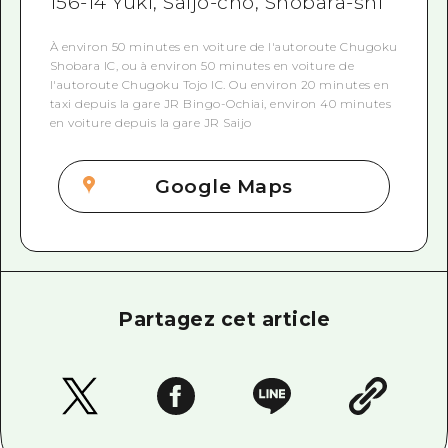
156-14 Yuki, Saijo-cho, Shobara-shi
À environ 50 minutes en voiture de l'autoroute Chugoku
Shobara IC, ou à environ 50 minutes en voiture de
l'autoroute Chugoku Tojo IC. Ou environ 20 minutes en
taxi depuis la gare JR Bingo-Ochiai, environ 40 minutes
en voiture depuis la gare JR Saijo
Google Maps
Partagez cet article