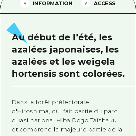
INFORMATION
ACCESS
Guide bénévole
Vidéo d'Hiroshima
FAQ
Au début de l'été, les
Téléchargement de Photos
azalées japonaises, les
Informations sur le transport en 
azalées et les weigela
Brochure touristique
hortensis sont colorées.
Dans la forêt préfectorale
d'Hiroshima, qui fait partie du parc
quasi national Hiba Dogo Taishaku
et comprend la majeure partie de la