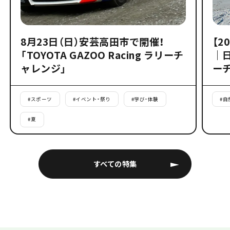
8月23日（日）安芸高田市で開催！
【2
「TOYOTA GAZOO Racing ラリーチ
｜
ャレンジ」
ー
#
スポーツ
#
イベント・祭り
#
学び・体験
#
自
#
夏
すべての特集