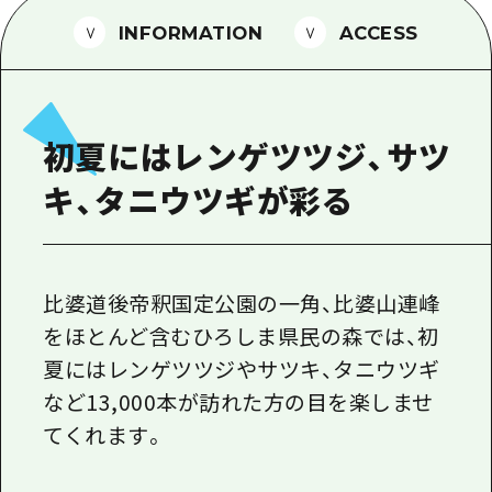
1泊2日
広島県を訪れる外国人旅行者向け情報一
INFORMATION
ACCESS
2泊3日
ボランティアガイド
ユニバーサルツーリズム
初夏にはレンゲツツジ、サツ
ガイドブック
キ、タニウツギが彩る
広島県の魅力を動画でご紹介！
よくあるご質問
メディア掲載情報
比婆道後帝釈国定公園の一角、比婆山連峰
をほとんど含むひろしま県民の森では、初
フォトダウンロード
夏にはレンゲツツジやサツキ、タニウツギ
関連リンク
など13,000本が訪れた方の目を楽しませ
てくれます。