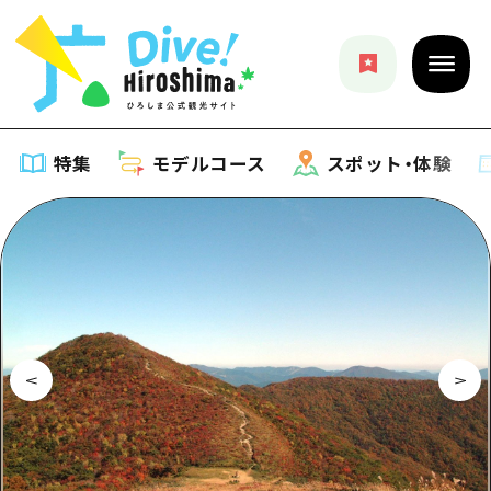
特集
モデルコース
スポット・体験
特集
特集一覧
モデルコース
おすすめ
モデルコース一覧
スポット・体験
アート
Dive! Hiroshima 公式ガイド
スポット・体験一覧
イベント・祭り
イベント
広島もしもトラベル
広島市周辺
グルメ・酒