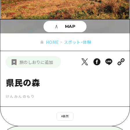
あたらしい非日常
旬情報
安芸
サイクリング
広島市周辺
お役立ち情報
備後
ショッピング
安芸
MAP
備北
スポーツ
お役立ち情報一覧
HOME
備後
HOME
スポット・体験
芸北
ナイトライフ
アクセス
備北
宮島周辺
世界遺産
二次交通まとめ
新着情報
芸北
旅のしおりに追加
山口県東部
学び・体験
施設の混雑状況のお知らせ
宮島周辺
お問い合わせ
愛媛県
定番
県民の森
お得な周遊チケット
山口県東部
事業者・学校関係者の皆さま
島根県
歴史・文化
手荷物預かり・配送サービス
弾丸
けんみんのもり
癒し
広島おもてなしパス
日帰り
自然
HIROSHIMA FREE Wi-Fi
#
自然
半日
観光案内所