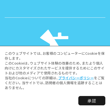
このウェブサイトでは、お客様のコンピューターにCookieを保
存します。
このCookieは、ウェブサイト体験の改善のため、またより個人
向けにカスタマイズされたサービスを提供するためにこのサイ
©Hiroshima Tourism Association /
トおよび他のメディアで使用されるものです。
Hiroshima Prefecture / Hiroshima City .
当社のCookieについての詳細は、
プライバシーポリシー
をご覧
All rights reserved
ください。当サイトでは、訪問者の個人情報を追跡することは
ありません。
承認