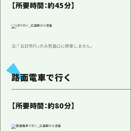
1泊2日
【所要時間：約45分】
広島県を訪れる外国人旅行者向け情報一
2泊3日
ボランティアガイド
ユニバーサルツーリズム
ガイドブック
注：「五日市行」のみ宮島口に停車しません。
広島県の魅力を動画でご紹介！
よくあるご質問
路面電車で行く
メディア掲載情報
フォトダウンロード
関連リンク
【所要時間：約80分】