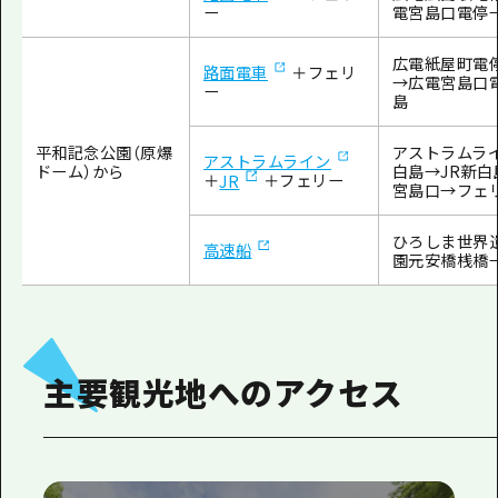
電宮島口電停
ー
広電紙屋町電
路面電車
＋フェリ
→広電宮島口
ー
島
平和記念公園（原爆
アストラムライ
アストラムライン
ドーム）から
白島→JR新白
＋
JR
＋フェリー
宮島口→フェ
ひろしま世界
高速船
園元安橋桟橋
主要観光地へのアクセス