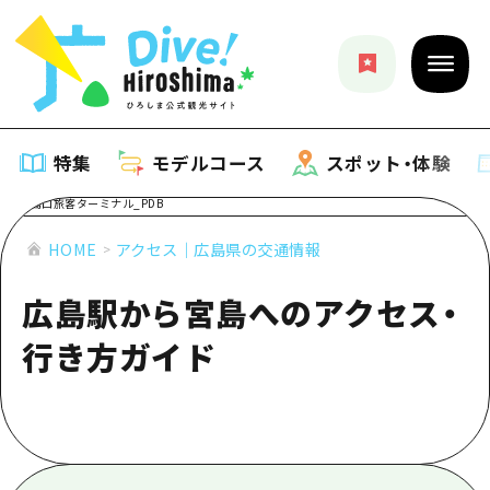
特集
モデルコース
スポット・体験
特集
HOME
アクセス｜広島県の交通情報
広島駅から宮島へのアクセス・
特集一覧
モデルコース
行き方ガイド
おすすめ
モデルコース一覧
スポット・体験
アート
Dive! Hiroshima 公式ガイド
スポット・体験一覧
イベント・祭り
イベント
広島もしもトラベル
広島市周辺
グルメ・酒