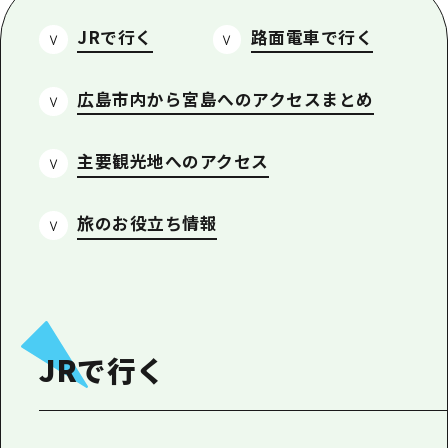
あたらしい非日常
旬情報
安芸
サイクリング
JRで行く
路面電車で行く
広島市周辺
お役立ち情報
備後
ショッピング
安芸
広島市内から宮島へのアクセスまとめ
備北
スポーツ
お役立ち情報一覧
HOME
備後
芸北
ナイトライフ
アクセス
主要観光地へのアクセス
備北
宮島周辺
世界遺産
二次交通まとめ
新着情報
芸北
旅のお役立ち情報
山口県東部
学び・体験
施設の混雑状況のお知らせ
宮島周辺
お問い合わせ
愛媛県
定番
お得な周遊チケット
山口県東部
事業者・学校関係者の皆さま
島根県
歴史・文化
手荷物預かり・配送サービス
弾丸
癒し
広島おもてなしパス
JRで行く
日帰り
自然
HIROSHIMA FREE Wi-Fi
半日
観光案内所