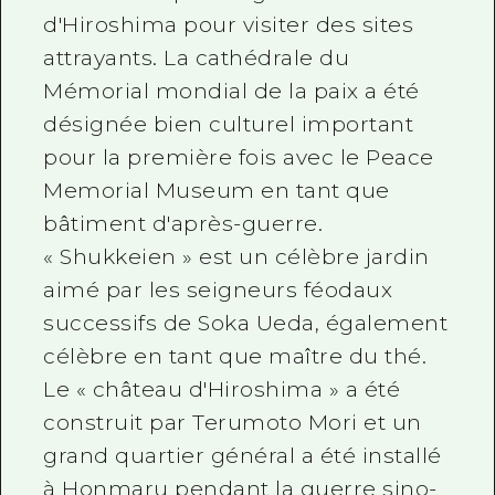
d'Hiroshima pour visiter des sites
Guide bénévole
attrayants. La cathédrale du
Vidéo d'Hiroshima
Mémorial mondial de la paix a été
désignée bien culturel important
FAQ
pour la première fois avec le Peace
Téléchargement de Photos
Memorial Museum en tant que
Informations sur le transport en 
bâtiment d'après-guerre.
« Shukkeien » est un célèbre jardin
Brochure touristique
aimé par les seigneurs féodaux
successifs de Soka Ueda, également
célèbre en tant que maître du thé.
Le « château d'Hiroshima » a été
construit par Terumoto Mori et un
grand quartier général a été installé
à Honmaru pendant la guerre sino-