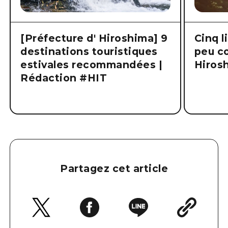
[Préfecture d' Hiroshima] 9
Cinq l
destinations touristiques
peu co
estivales recommandées |
Hiros
Rédaction #HIT
Partagez cet article