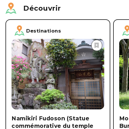
Découvrir
Destinations
Namikiri Fudoson (Statue
Mo
commémorative du temple
Bu