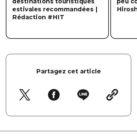
destinations touristiques
peu co
estivales recommandées |
Hiros
Rédaction #HIT
Partagez cet article