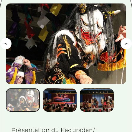
Guide bénévole
Vidéo d'Hiroshima
FAQ
Téléchargement de Photos
Informations sur le transport en 
Brochure touristique
Présentation du Kaguradan/