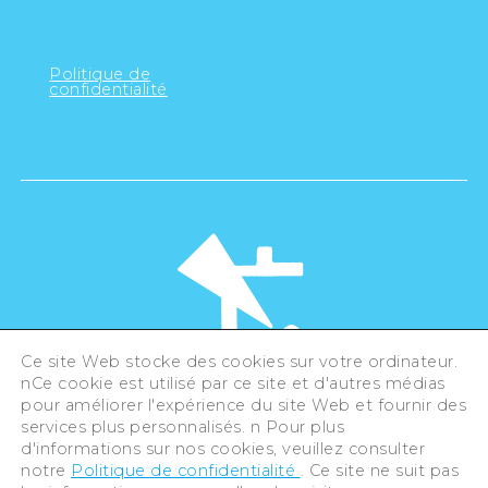
Politique de
confidentialité
Ce site Web stocke des cookies sur votre ordinateur.
nCe cookie est utilisé par ce site et d'autres médias
pour améliorer l'expérience du site Web et fournir des
©Hiroshima Tourism Association /
services plus personnalisés. n Pour plus
Hiroshima Prefecture / Hiroshima City .
All rights reserved
d'informations sur nos cookies, veuillez consulter
notre
Politique de confidentialité
. Ce site ne suit pas