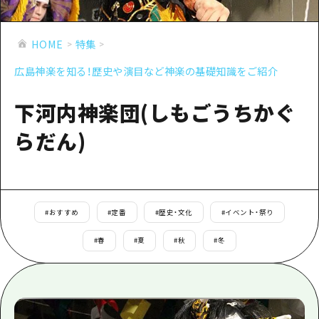
あたらしい非日常
旬情報
安芸
サイクリング
広島市周辺
HOME
特集
お役立ち情報
備後
ショッピング
安芸
広島神楽を知る！歴史や演目など神楽の基礎知識をご紹介
備北
スポーツ
お役立ち情報一覧
HOME
備後
芸北
下河内神楽団(しもごうちかぐ
ナイトライフ
アクセス
備北
宮島周辺
らだん)
世界遺産
二次交通まとめ
新着情報
芸北
山口県東部
学び・体験
施設の混雑状況のお知らせ
宮島周辺
お問い合わせ
愛媛県
定番
お得な周遊チケット
山口県東部
事業者・学校関係者の皆さま
#
おすすめ
#
定番
#
歴史・文化
#
イベント・祭り
島根県
歴史・文化
手荷物預かり・配送サービス
弾丸
#
春
#
夏
#
秋
#
冬
癒し
広島おもてなしパス
日帰り
自然
HIROSHIMA FREE Wi-Fi
半日
観光案内所