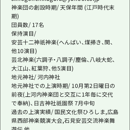
神楽団の創設時期/ 天保年間 (江戸時代末
期)
団員数/ 17名
保持演目/
安芸十二神祇神楽(へんばい、煤掃き、関、
他10演目)
芸北神楽(六調子・八調子/塵倫、八岐大蛇、
大江山、紅葉狩、他5演目)
地元神社/ 河内神社
地元神社での上演時期/ 10月第2日曜日の
前夜(上河内神楽団と交互に1年毎に交代
で奉納)、日吉神社祇園祭 7月中旬
過去の上演実績/ 国民文化祭ひろしま,広島
県西部神楽競演大会,石見安芸交流神楽舞
遊伝 他