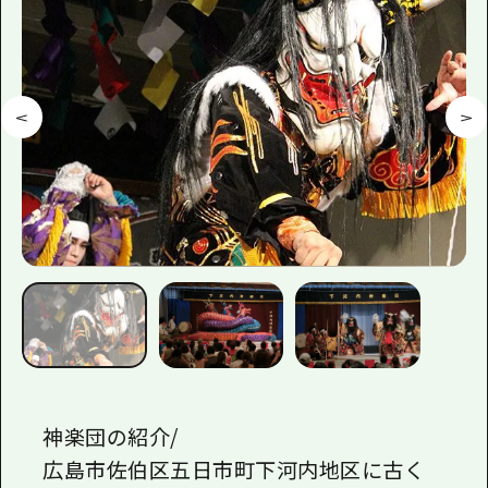
1泊2日
広島県を訪れる外国人旅行者向け情報一
2泊3日
ボランティアガイド
ユニバーサルツーリズム
ガイドブック
広島県の魅力を動画でご紹介！
よくあるご質問
メディア掲載情報
フォトダウンロード
関連リンク
神楽団の紹介/
広島市佐伯区五日市町下河内地区に古く