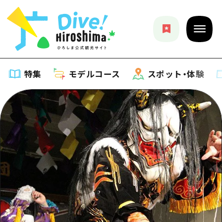
特集
モデルコース
スポット・体験
特集
特集一覧
モデルコース
おすすめ
モデルコース一覧
スポット・体験
アート
Dive! Hiroshima 公式ガイド
スポット・体験一覧
イベント・祭り
イベント
広島もしもトラベル
広島市周辺
グルメ・酒